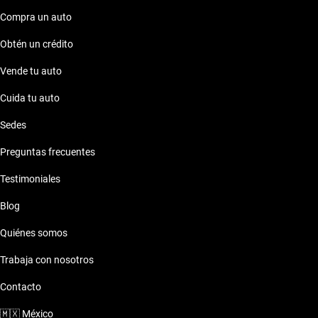
nuestras opciones y haz de tu elección una realidad con la
confianza que solo Kavak te puede ofrecer.
Compra un auto
Obtén un crédito
Vende tu auto
Cuida tu auto
Sedes
Preguntas frecuentes
Testimoniales
Blog
Quiénes somos
Trabaja con nosotros
Contacto
🇲🇽
México