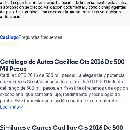
aplica) según tus preferencias. La opción de financiamiento está sujeta
a aprobación de crédito, validación documental y condiciones vigentes
del plan. Los términos finales se confirmarán tras dicha validación y
autorización.
Catálogo
Preguntas frecuentes
Catálogo de Autos Cadillac Cts 2016 De 500
Mil Pesos
Cadillac CTS 2016 de 500 mil pesos: La elegancia y potencia
que mereces Si estás buscando un Cadillac CTS 2016 dentro
del rango de 500 mil pesos, en Kavak te ofrecemos una opción
excepcional que combina lujo, rendimiento y tecnología de
punta. Este impresionante sedán cuenta con un motor de
Leer más
combustión que se despliega en diversas configuraciones,
ofreciendo desde 272 hasta 640 caballos de fuerza, perfecto
para quienes buscan una experiencia de manejo dinámica y
emocionante. Con prestaciones que permiten alcanzar los 100
Similares a Carros Cadillac Cts 2016 De 500