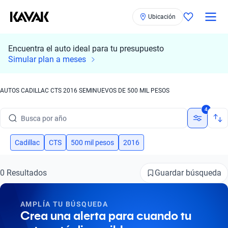
Ubicación
Encuentra el auto ideal para tu presupuesto
Busca por marca
Simular plan a meses
Busca por modelo
AUTOS CADILLAC CTS 2016 SEMINUEVOS DE 500 MIL PESOS
Busca por versión
4
Busca por año
Busca por marca
Cadillac
CTS
500 mil pesos
2016
Busca por modelo
Guardar búsqueda
0 Resultados
Busca por versión
AMPLÍA TU BÚSQUEDA
Busca por año
Crea una alerta para cuando tu