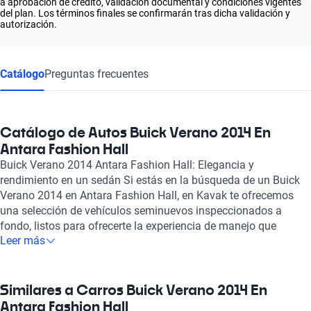
a aprobación de crédito, validación documental y condiciones vigentes
del plan. Los términos finales se confirmarán tras dicha validación y
autorización.
Catálogo
Preguntas frecuentes
Catálogo de Autos Buick Verano 2014 En
Antara Fashion Hall
Buick Verano 2014 Antara Fashion Hall: Elegancia y
rendimiento en un sedán Si estás en la búsqueda de un Buick
Verano 2014 en Antara Fashion Hall, en Kavak te ofrecemos
una selección de vehículos seminuevos inspeccionados a
fondo, listos para ofrecerte la experiencia de manejo que
Leer más
esperas. Este sedán combina un diseño sofisticado con un
rendimiento excepcional, gracias a su potente motor de
combustión que puede alcanzar hasta 250 caballos de fuerza.
Con una capacidad para cinco pasajeros, el Verano se
Similares a Carros Buick Verano 2014 En
convierte en la opción ideal para aquellas familias que valoran
Antara Fashion Hall