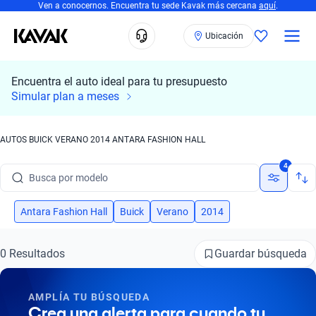
Ven a conocernos. Encuentra tu sede Kavak más cercana
aquí
.
Ubicación
Encuentra el auto ideal para tu presupuesto
Simular plan a meses
AUTOS BUICK VERANO 2014 ANTARA FASHION HALL
Busca por marca
4
Busca por modelo
Busca por versión
Antara Fashion Hall
Buick
Verano
2014
Busca por año
Guardar búsqueda
0 Resultados
Busca por marca
AMPLÍA TU BÚSQUEDA
Busca por modelo
Crea una alerta para cuando tu