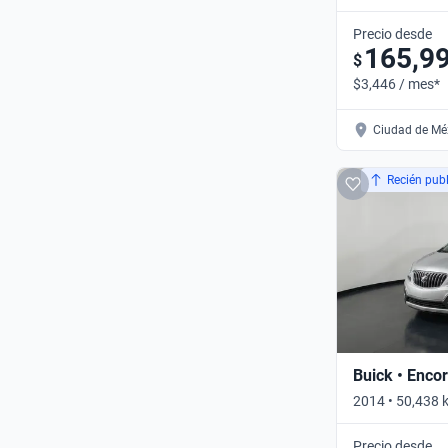
PREMIUM • Au
Precio desde
165,9
$
$3,446 / mes*
Ciudad de Méx
Recién pub
Buick • Enco
2014 • 50,438
Automático
Precio desde