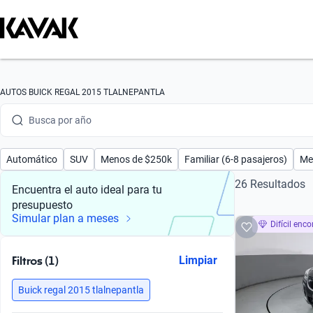
Busca por marca
Busca por modelo
Busca por versión
AUTOS BUICK REGAL 2015 TLALNEPANTLA
Busca por año
Busca por marca
Automático
SUV
Menos de $250k
Familiar (6-8 pasajeros)
Me
Busca por modelo
26 Resultados
Encuentra el auto ideal para tu
presupuesto
Busca por versión
Simular plan a meses
Difícil enco
Busca por año
Filtros (1)
Limpiar
Buick regal 2015 tlalnepantla