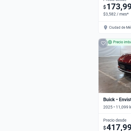
173,9
$
$3,582 / mes*
Ciudad de Méx
Precio imba
Buick • Envis
2025 • 11,099 
Automático
Precio desde
417,9
$