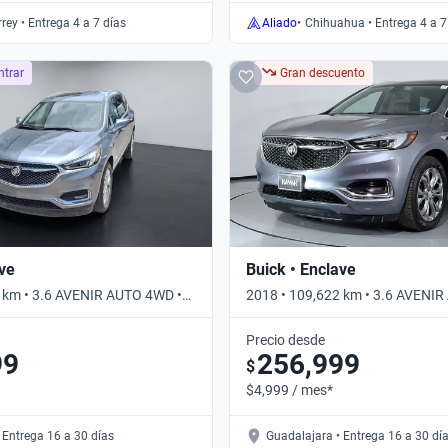
rey • Entrega 4 a 7 días
Aliado
•
Chihuahua • Entrega 4 a 7
ntrar
Gran descuento
ave
Buick • Enclave
 km • 3.6 AVENIR AUTO 4WD •
2018 • 109,622 km • 3.6 AVENI
Automático
Precio desde
99
256,999
$
$4,999 / mes*
 Entrega 16 a 30 días
Guadalajara • Entrega 16 a 30 dí