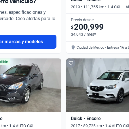
tro vehículo?
2019 • 111,755 km • 1.4 CXL L A
nes, especificaciones y
Automático
ercado. Crea alertas para lo
Precio desde
200,999
$
$4,043 / mes*
ar marcas y modelos
Ciudad de México • Entrega 16 a 
tible
re
Buick • Encore
 km • 1.4 AUTO CXL L
2017 • 89,725 km • 1.4 AUTO C