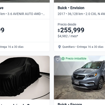
ave
Buick • Envision
 km • 3.6 AVENIR AUTO 4WD •
2017 • 36,128 km • 2.0 CXL N 4
Automático
Precio desde
99
255,999
$
$4,982 / mes*
ntrega 16 a 30 días
Querétaro • Entrega 16 a 30 días
Precio imbatible
Buick • Encore