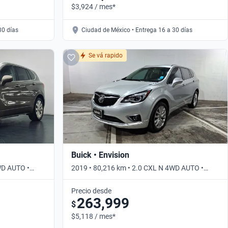
$3,924 / mes*
30 días
Ciudad de México • Entrega 16 a 30 días
Se vá rapido
Buick • Envision
WD AUTO •
2019 • 80,216 km • 2.0 CXL N 4WD AUTO •
Automático
Precio desde
263,999
$
$5,118 / mes*