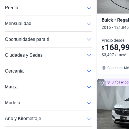
Precio
Buick • Regal
Mensualidad
2016 • 121,84
X AT • Automát
Oportunidades para ti
Precio desde
168,9
$
$3,497 / mes*
Ciudades y Sedes
Ciudad de Méx
Cercanía
Difícil enco
Marca
Modelo
Range Rover Evoque
John Cooper Works
Año y Kilometraje