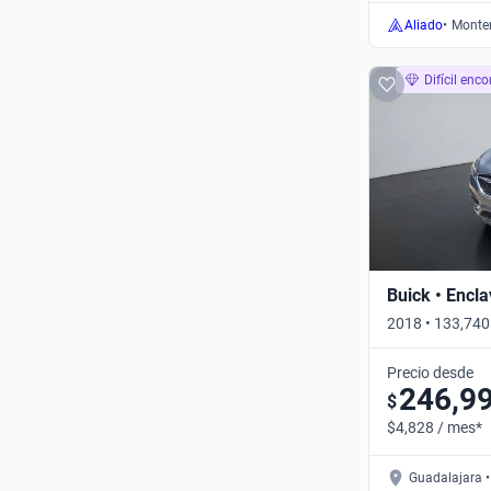
Aliado
•
Monter
Difícil enco
Buick • Encl
2018 • 133,740
Automático
Precio desde
246,9
$
$4,828 / mes*
Guadalajara •