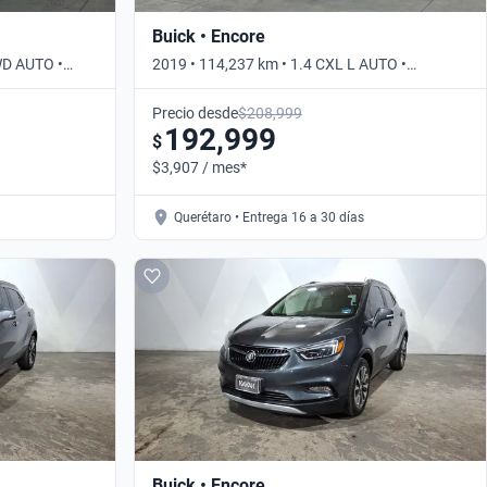
Buick • Encore
WD AUTO •
2019 • 114,237 km • 1.4 CXL L AUTO •
Automático
Precio desde
$208,999
192,999
$
$3,907 / mes*
Querétaro • Entrega 16 a 30 días
Buick • Encore