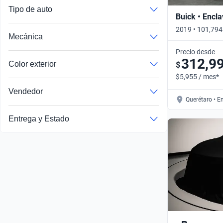
Tipo de auto
Buick • Encl
2019 • 101,794
Mecánica
Automático
Precio desde
312,9
Color exterior
$
$5,955 / mes*
Vendedor
Querétaro • E
Autos publicados por un socio comercial verificado por Kavak
Entrega y Estado