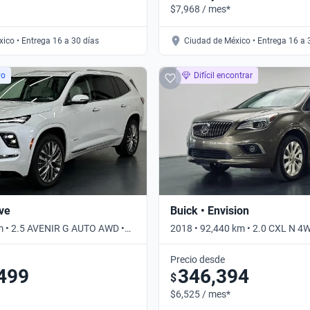
$7,968 / mes*
ico • Entrega 16 a 30 días
Ciudad de México • Entrega 16 a 
vo
Difícil encontrar
ave
Buick • Envision
m • 2.5 AVENIR G AUTO AWD •
2018 • 92,440 km • 2.0 CXL N 4
Automático
Precio desde
499
346,394
$
$6,525 / mes*