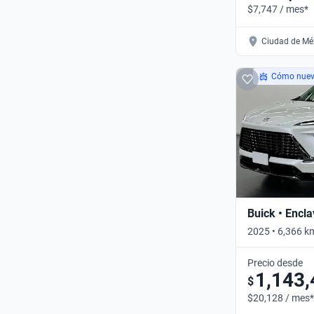
$7,747 / mes*
Ciudad de Méx
Cómo nue
Buick • Encl
2025 • 6,366 k
Automático
Precio desde
1,143,
$
$20,128 / mes*