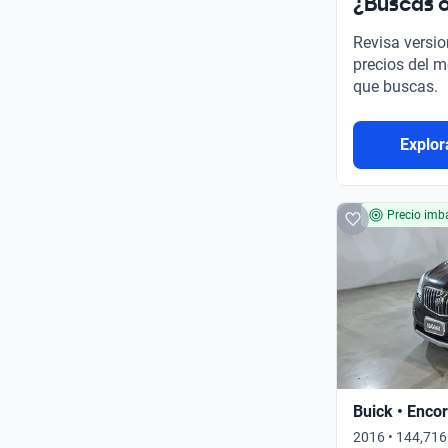
¿Buscas o
Revisa versio
precios del m
que buscas.
Explor
Precio imba
Buick • Enco
2016 • 144,716