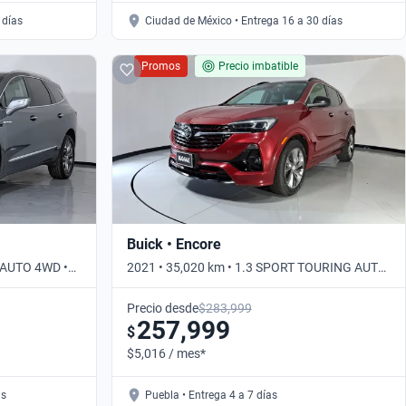
 días
Ciudad de México • Entrega 16 a 30 días
Promos
Precio imbatible
Buick • Encore
R AUTO 4WD •
2021 • 35,020 km • 1.3 SPORT TOURING AUTO
• Automático
Precio desde
$283,999
257,999
$
$5,016 / mes*
as
Puebla • Entrega 4 a 7 días