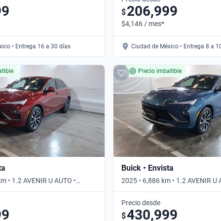
99
206,999
$
$4,146 / mes*
ico • Entrega 16 a 30 días
Ciudad de México • Entrega 8 a 1
tible
Precio imbatible
ta
Buick • Envista
km • 1.2 AVENIR U AUTO •
2025 • 6,886 km • 1.2 AVENIR U
Automático
Precio desde
99
430,999
$