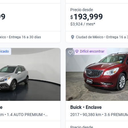
tomático
• Automático
Precio desde
99
193,999
$
$3,924 / mes*
ico • Entrega 16 a 30 días
Ciudad de México • Entrega 16 a 
licado
Difícil encontrar
re
Buick • Enclave
 km • 1.4 AUTO PREMIUM •
2017 • 90,380 km • 3.6 PREMIU
Automático
Precio desde