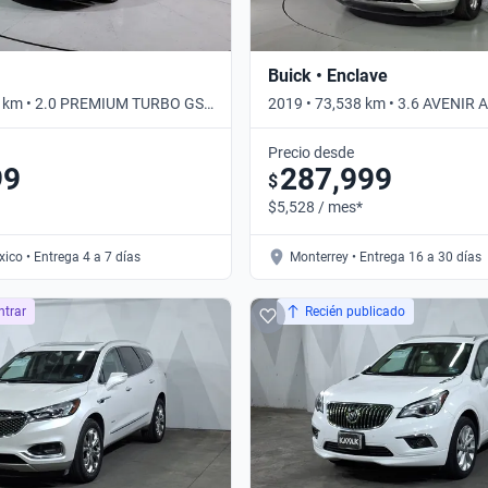
Buick • Enclave
5 km • 2.0 PREMIUM TURBO GS
2019 • 73,538 km • 3.6 AVENIR
ico
Automático
Precio desde
99
287,999
$
$5,528 / mes*
ico • Entrega 4 a 7 días
Monterrey • Entrega 16 a 30 días
ntrar
Recién publicado