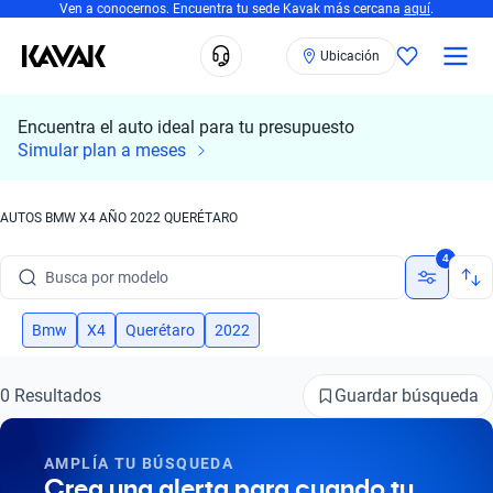
Ven a conocernos. Encuentra tu sede Kavak más cercana
aquí
.
Ubicación
Encuentra el auto ideal para tu presupuesto
Simular plan a meses
AUTOS BMW X4 AÑO 2022 QUERÉTARO
Busca por marca
4
Busca por modelo
Busca por versión
Bmw
X4
Querétaro
2022
Busca por año
Guardar búsqueda
0 Resultados
Busca por marca
AMPLÍA TU BÚSQUEDA
Busca por modelo
Crea una alerta para cuando tu