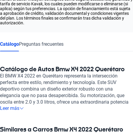
tarifa de servicio Kavak, los cuales pueden modificarse o eliminarse (si
aplica) según tus preferencias. La opción de financiamiento está sujeta
a aprobación de crédito, validación documental y condiciones vigentes
del plan. Los términos finales se confirmarán tras dicha validación y
autorización.
Catálogo
Preguntas frecuentes
Catálogo de Autos Bmw X4 2022 Querétaro
El BMW X4 2022 en Querétaro representa la intersección
perfecta entre estilo, rendimiento y tecnología. Este SUV
deportivo combina un diseño exterior robusto con una
elegancia que no pasa desapercibida. Su motorización, que
oscila entre 2.0 y 3.0 litros, ofrece una extraordinaria potencia
Leer más
que va desde 252 hasta 510 caballos de fuerza, haciendo que
cada viaje sea emocionante. Además, puede alcanzar de 0 a
100 km/h en solo 3.8 segundos, destacando su aceleración
superior. Equipado con un lujo sutil, el interior del BMW X4
Similares a Carros Bmw X4 2022 Querétaro