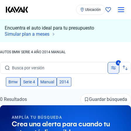
Ubicación
Encuentra el auto ideal para tu presupuesto
Busca por marca
Simular plan a meses
Busca por modelo
AUTOS BMW SERIE 4 AÑO 2014 MANUAL
Busca por versión
4
Busca por año
Bmw
Serie 4
Manual
2014
Busca por marca
Busca por modelo
Guardar búsqueda
0 Resultados
Busca por versión
AMPLÍA TU BÚSQUEDA
Crea una alerta para cuando tu
Busca por año