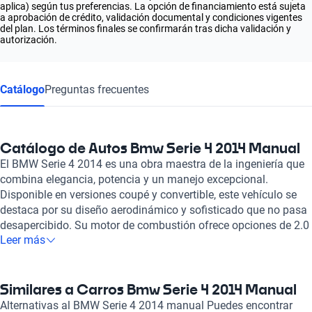
aplica) según tus preferencias. La opción de financiamiento está sujeta
a aprobación de crédito, validación documental y condiciones vigentes
del plan. Los términos finales se confirmarán tras dicha validación y
autorización.
Catálogo
Preguntas frecuentes
Catálogo de Autos Bmw Serie 4 2014 Manual
El BMW Serie 4 2014 es una obra maestra de la ingeniería que
combina elegancia, potencia y un manejo excepcional.
Disponible en versiones coupé y convertible, este vehículo se
destaca por su diseño aerodinámico y sofisticado que no pasa
desapercibido. Su motor de combustión ofrece opciones de 2.0
Leer más
a 3.0 litros, brindando una potente experiencia de conducción
que varía entre 242 y 302 caballos de fuerza, para que disfrutes
de una aceleración de 0 a 100 km/h en solo 5.4 a 6.4
segundos. Con una velocidad máxima de 250 km/h, se
Similares a Carros Bmw Serie 4 2014 Manual
convierte en un deportivo capaz de satisfacer a los más
Alternativas al BMW Serie 4 2014 manual Puedes encontrar