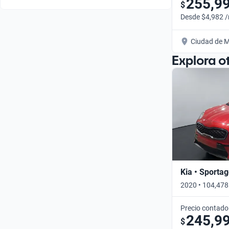
255,9
$
Desde $4,982 
Ciudad de M
Explora o
Kia • Sporta
2020 • 104,478
Precio contado
245,9
$