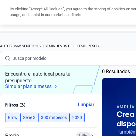
By clicking “Accept All Cookies”, you agree to the storing of cookies on yo
usage, and assist in our marketing efforts.
Obtén un cré
Busca por marca
AUTOS BMW SERIE 3 2020 SEMINUEVOS DE 300 MIL PESOS
Busca por modelo
0 Resultados
Busca por versión
Encuentra el auto ideal para tu
presupuesto
Busca por año
Simular plan a meses
Busca por marca
Filtros (3)
Limpiar
AMPLÍA
Busca por modelo
Crea 
Bmw
Serie 3
300 mil pesos
2020
dispo
Busca por versión
También 
Precio
1 filtro