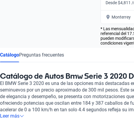
Desde $4,811 
Monterrey
* Las mensualidad
referencial del 17
pueden modificarse
condiciones vigent
Catálogo
Preguntas frecuentes
Catálogo de Autos Bmw Serie 3 2020 D
El BMW Serie 3 2020 es una de las opciones más destacadas e
seminuevos por un precio aproximado de 300 mil pesos. Este s
de elegancia y desempeño, se presenta con motorizaciones que va
ofreciendo potencias que oscilan entre 184 y 387 caballos de f
acelerar de 0 a 100 km/h en tan solo 4.4 segundos refleja su i
Leer más
calidad interior del BMW Serie 3 2020 es excepcional. Viene eq
gamuza sintética, que le otorgan un toque de lujo y confort, j
Apple CarPlay. Además, su sistema de seguridad incluye hasta 