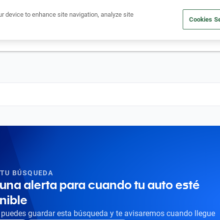
Ven a conocernos. Encuentra tu sede Kavak más cercana
aquí
.
ur device to enhance site navigation, analyze site
Cookies Se
dito
Compra un auto
Vende tu auto
Cuida tu auto
Nosotr
 TU BÚSQUEDA
una alerta para cuando tu auto esté
nible
puedes guardar esta búsqueda y te avisaremos cuando llegue