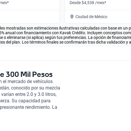
/mes*
Desde $4,538 /mes*
Ciudad de México
es mostradas son estimaciones ilustrativas calculadas con base en un pla
.5% anual con financiamiento con Kavak Crédito. Incluyen conceptos como 
 o eliminarse (si aplica) según tus preferencias. La opción de financiam
es del plan. Los términos finales se confirmarán tras dicha validación y 
e 300 Mil Pesos
n el mercado de vehículos
edán, conocido por su mezcla
rían entre 2.0 y 3.0 litros,
uerza. Su capacidad para
mpresionante rendimiento. La
uipado con asientos de cuero o
unto a tecnología avanzada como
7 airbags, ofreciendo una