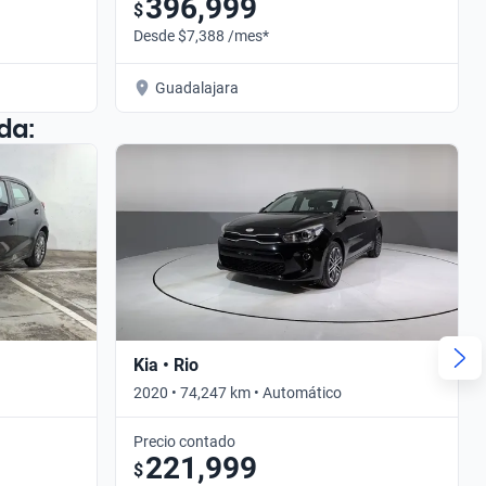
396,999
$
Desde $7,388 /mes*
Guadalajara
da:
Kia • Rio
2020 • 74,247 km • Automático
Precio contado
221,999
$