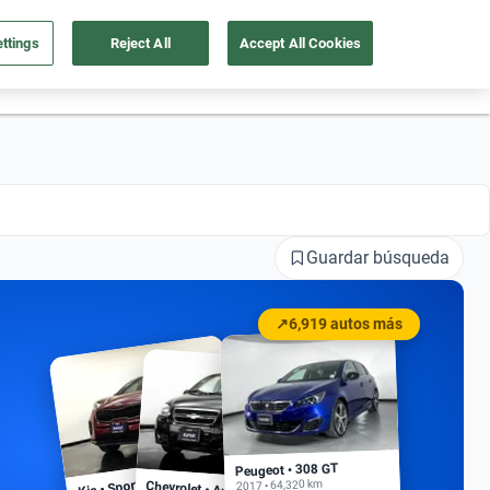
ttings
Reject All
Accept All Cookies
55 4162 9202
os
Ingresar
Ubicación
Guardar búsqueda
↗
6,919 autos más
Peugeot • 308 GT
Kia • Sportage EX
2017 • 64,320 km
Chevrolet • Aveo