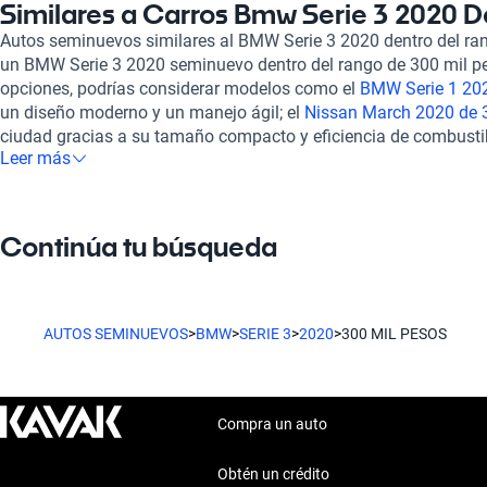
protección superior para todos los pasajeros. Comprar en Kavak
Similares a Carros Bmw Serie 3 2020 D
2020 será revisado en más de 240 puntos, asegurando su estad
Autos seminuevos similares al BMW Serie 3 2020 dentro del ra
Ofrecemos financiación flexible y soporte postventa para que t
un BMW Serie 3 2020 seminuevo dentro del rango de 300 mil pe
completamente satisfactoria. Puedes optar por una garantía exte
opciones, podrías considerar modelos como el
BMW Serie 1 202
proceso de compra en línea desde la comodidad de tu hogar. Si 
un diseño moderno y un manejo ágil; el
Nissan March 2020 de 
en el mismo rango de precio, considera el
Hyundai Creta 2020 d
ciudad gracias a su tamaño compacto y eficiencia de combustib
2020 de 300 mil pesos
o el
KIA Sportage 2020 de 300 mil peso
Leer más
mil pesos
, que combina estilo y versatilidad en un SUV. Estas a
ofrece características únicas que se adaptan a tus necesidades
características atractivas y un balance entre rendimiento y con
adicionales dentro de tu presupuesto y necesidades.
Continúa tu búsqueda
AUTOS SEMINUEVOS
>
BMW
>
SERIE 3
>
2020
>
300 MIL PESOS
Compra un auto
Obtén un crédito