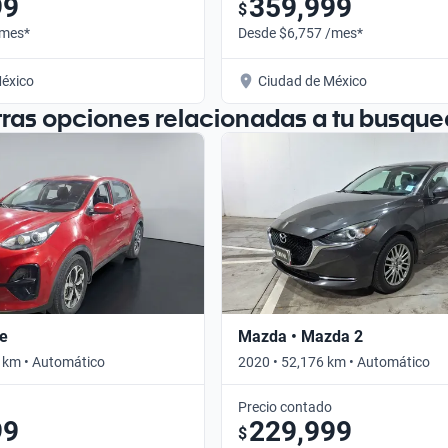
99
359,999
$
/mes*
Desde $6,757 /mes*
éxico
Ciudad de México
tras opciones relacionadas a tu busque
ge
Mazda • Mazda 2
 km • Automático
2020 • 52,176 km • Automático
Precio contado
99
229,999
$