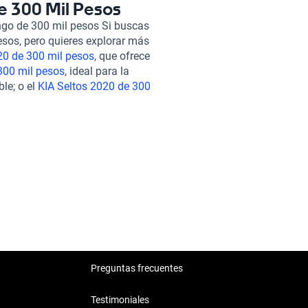
 significa que tu BMW Serie 3
e 300 Mil Pesos
o mecánico y estético.
ngo de 300 mil pesos Si buscas
u experiencia de compra sea
sos, pero quieres explorar más
ndida y realizar todo el
0 de 300 mil pesos
, que ofrece
buscas alternativas similares
300 mil pesos
, ideal para la
e 300 mil pesos
, el
Ram 700
le; o el
KIA Seltos 2020 de 300
s
. Cada uno de estos modelos
lternativas ofrecen
.
fort, brindándote opciones
Preguntas frecuentes
Testimoniales