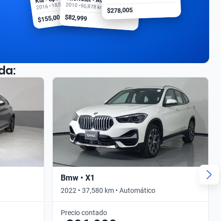
2016 • 18,500 km
2010 • 90,878 km
$278,005
$155,000
$82,999
da:
Bmw • X1
2022 • 37,580 km • Automático
Precio contado