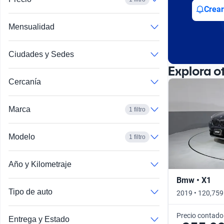
Busca por año
Crear
Mensualidad
Ciudades y Sedes
Explora o
Cercanía
Marca
1 filtro
Modelo
1 filtro
Año y Kilometraje
Bmw • X1
Tipo de auto
2019 • 120,759
Precio contado
Entrega y Estado