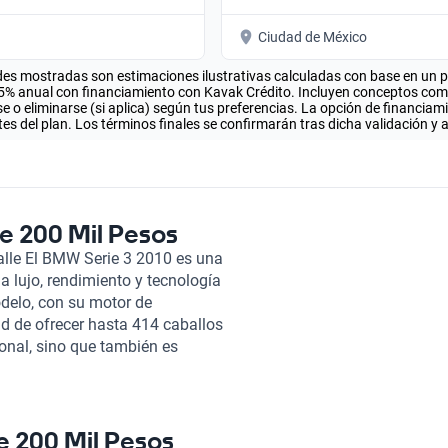
Ciudad de México
es mostradas son estimaciones ilustrativas calculadas con base en un pla
.5% anual con financiamiento con Kavak Crédito. Incluyen conceptos como 
 o eliminarse (si aplica) según tus preferencias. La opción de financiam
es del plan. Los términos finales se confirmarán tras dicha validación y 
e 200 Mil Pesos
alle El BMW Serie 3 2010 es una
 lujo, rendimiento y tecnología
odelo, con su motor de
ad de ofrecer hasta 414 caballos
onal, sino que también es
 elegante y la opción de
n un compañero ideal para
rie 3, que oscila entre 8.4 y
 preocuparse constantemente por
e 200 Mil Pesos