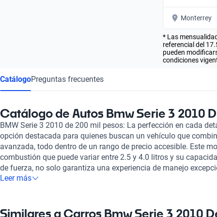
Monterrey
* Las mensualidad
referencial del 17
pueden modificarse
condiciones vigent
Catálogo
Preguntas frecuentes
Catálogo de Autos Bmw Serie 3 2010 D
BMW Serie 3 2010 de 200 mil pesos: La perfección en cada det
opción destacada para quienes buscan un vehículo que combina
avanzada, todo dentro de un rango de precio accesible. Este m
combustión que puede variar entre 2.5 y 4.0 litros y su capacid
de fuerza, no solo garantiza una experiencia de manejo excepci
Leer más
sinónimo de calidad en cada kilómetro recorrido. Con su diseño
carrocería convertible, coupé o sedán, este auto se convierte e
cualquier estilo de vida. La eficiencia de combustible del BMW Se
12.3 litros cada 100 km, permite disfrutar de largos viajes sin
Similares a Carros Bmw Serie 3 2010 D