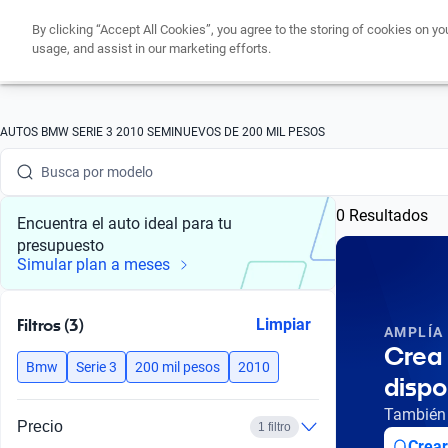
By clicking “Accept All Cookies”, you agree to the storing of cookies on yo
usage, and assist in our marketing efforts.
Busca por marca
AUTOS BMW SERIE 3 2010 SEMINUEVOS DE 200 MIL PESOS
Busca por modelo
0 Resultados
Busca por versión
Encuentra el auto ideal para tu
presupuesto
Busca por año
Simular plan a meses
Busca por marca
Filtros (3)
Limpiar
AMPLÍA
Busca por modelo
Crea 
Bmw
Serie 3
200 mil pesos
2010
dispo
Busca por versión
También 
Precio
1 filtro
Busca por año
Crear