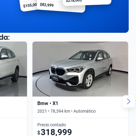
$278,005
$155,000
$82,999
da:
Bmw • X1
2021 • 78,394 km • Automático
Precio contado
318,999
$