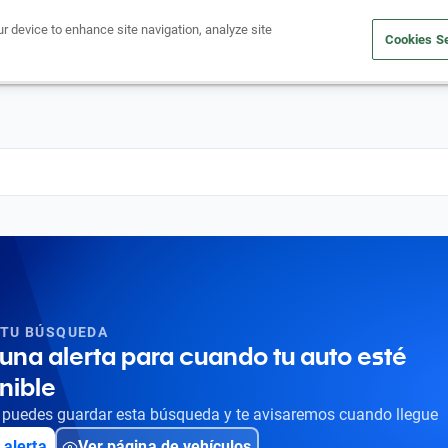
ur device to enhance site navigation, analyze site
Cookies Se
Obtén un crédito
Compra un auto
Vende tu auto
Cuid
 TU BÚSQUEDA
una alerta para cuando tu auto esté
nible
puedes guardar esta búsqueda y te avisaremos cuando llegue
 alerta
Ver página de vehículos