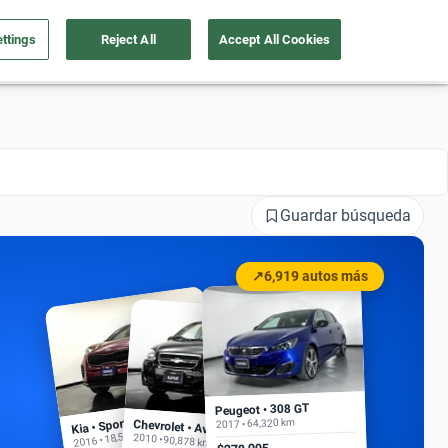
ttings
Reject All
Accept All Cookies
a tu auto
Nosotros
Ingresar
Ubicación
Guardar búsqueda
↗
6,919 autos más
Peugeot • 308 GT
Kia • Sportage EX
2017 • 64,320 km
Chevrolet • Aveo
2016 • 18,500 km
2010 • 90,878 km