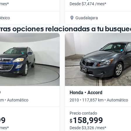
/mes*
Desde $7,474 /mes*
éxico
Guadalajara
tras opciones relacionadas a tu busque
9
Honda • Accord
km • Automático
2010 • 117,857 km • Automático
Precio contado
99
158,999
$
/mes*
Desde $3,326 /mes*