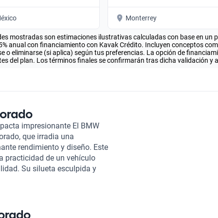
éxico
Monterrey
es mostradas son estimaciones ilustrativas calculadas con base en un pla
.5% anual con financiamiento con Kavak Crédito. Incluyen conceptos como 
 o eliminarse (si aplica) según tus preferencias. La opción de financiam
es del plan. Los términos finales se confirmarán tras dicha validación y 
Dorado
pacta impresionante El BMW
orado, que irradia una
nante rendimiento y diseño. Este
 practicidad de un vehículo
alidad. Su silueta esculpida y
ctivo a la vista y eficiente en
está equipado con motores
e, ideal tanto para recorridos
sa garantizan un confort
Dorado