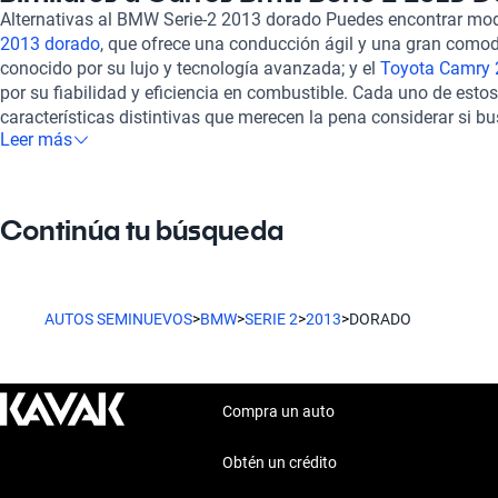
excepcional en cada viaje, mientras que su interiores bien dise
Alternativas al BMW Serie-2 2013 dorado Puedes encontrar mo
para que tanto el conductor como los pasajeros disfruten del tra
2013 dorado
, que ofrece una conducción ágil y una gran comod
Kavak, optas por una compra segura y confiable. Todos nuestro
conocido por su lujo y tecnología avanzada; y el
Toyota Camry 
Serie 2 2013 Dorado, son sometidos a una rigurosa inspección
por su fiabilidad y eficiencia en combustible. Cada uno de esto
asegurando un estado mecánico y estético óptimo. Además, o
características distintivas que merecen la pena considerar si bu
financiamiento flexibles y planes de garantía adaptados a tus 
Leer más
confiable.
experiencia de compra completamente en línea. También garan
para que tu experiencia sea aún más placentera y puedes contr
para mayor tranquilidad. Con Kavak, estás no solo comprando un
Continúa tu búsqueda
calidad y confianza.
AUTOS SEMINUEVOS
>
BMW
>
SERIE 2
>
2013
>
DORADO
Compra un auto
Obtén un crédito