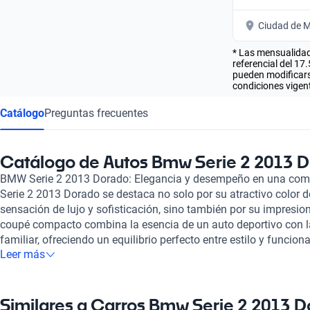
Ciudad de M
* Las mensualidad
referencial del 17
pueden modificarse
condiciones vigent
Catálogo
Preguntas frecuentes
Catálogo de Autos Bmw Serie 2 2013 
BMW Serie 2 2013 Dorado: Elegancia y desempeño en una com
Serie 2 2013 Dorado se destaca no solo por su atractivo color d
sensación de lujo y sofisticación, sino también por su impresio
coupé compacto combina la esencia de un auto deportivo con la
familiar, ofreciendo un equilibrio perfecto entre estilo y funcion
Leer más
elegante, complementada por detalles aerodinámicos, lo hace atra
la carretera. En términos de desempeño, este modelo de BMW 
potentes que ofrecen una experiencia de conducción emocionant
urbanos como viajes largos. Su manejo ágil y suspensión preci
Similares a Carros Bmw Serie 2 2013 