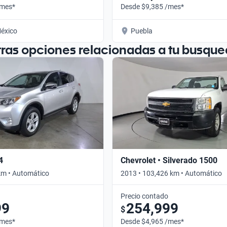
/mes*
Desde $9,385 /mes*
éxico
Puebla
tras opciones relacionadas a tu busque
4
Chevrolet • Silverado 1500
km • Automático
2013 • 103,426 km • Automático
Precio contado
99
254,999
$
/mes*
Desde $4,965 /mes*