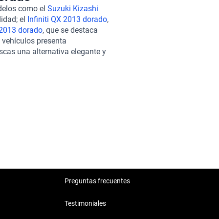
ñados brindan todo lo necesario
delos como el
Suzuki Kizashi
yecto. Al elegir este vehículo en
idad; el
Infiniti QX 2013 dorado
,
s vehículos, incluido el BMW
2013 dorado
, que se destaca
 de más de 240 puntos,
s vehículos presenta
frecemos opciones de
scas una alternativa elegante y
necesidades, con una
tizamos un soporte postventa
atar una garantía extendida
 auto, sino invirtiendo en
Preguntas frecuentes
Testimoniales