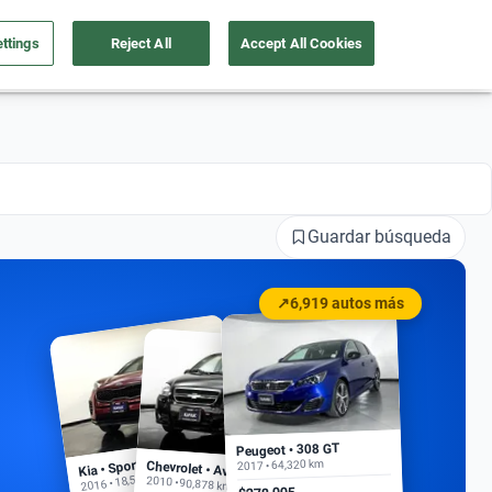
ttings
Reject All
Accept All Cookies
a tu auto
Nosotros
Ingresar
Ubicación
Guardar búsqueda
↗
6,919 autos más
Peugeot • 308 GT
Kia • Sportage EX
2017 • 64,320 km
Chevrolet • Aveo
2016 • 18,500 km
2010 • 90,878 km