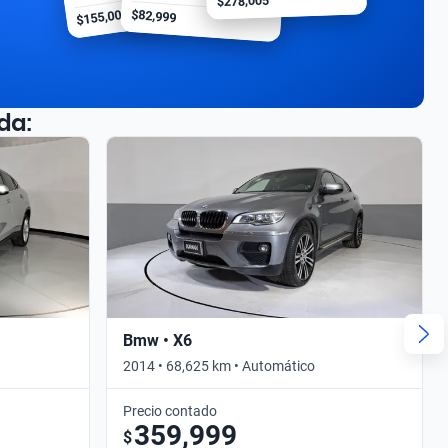
$278,005
$155,000
$82,999
da:
Bmw • X6
2014 • 68,625 km • Automático
Precio contado
359,999
$