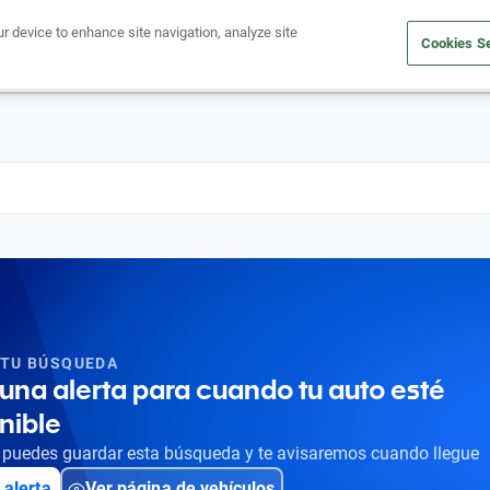
ur device to enhance site navigation, analyze site
Cookies Se
Obtén un crédito
Compra un auto
Vende tu auto
Cuid
 TU BÚSQUEDA
una alerta para cuando tu auto esté
nible
puedes guardar esta búsqueda y te avisaremos cuando llegue
 alerta
Ver página de vehículos