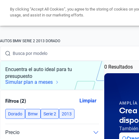
By clicking “Accept All Cookies”, you agree to the storing of cookies on yo
usage, and assist in our marketing efforts.
Busca por marca
AUTOS BMW SERIE 2 2013 DORADO
Busca por modelo
0 Resultados
Busca por versión
Encuentra el auto ideal para tu
presupuesto
Busca por año
Simular plan a meses
Busca por marca
Filtros (2)
Limpiar
AMPLÍA
Busca por modelo
Crea 
Dorado
Bmw
Serie 2
2013
dispo
Busca por versión
También 
Precio
Busca por año
Crear