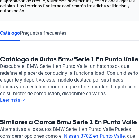
a aprobación de crédito, validación documental y condiciones vigentes
del plan. Los términos finales se confirmarán tras dicha validación y
autorización.
Catálogo
Preguntas frecuentes
Catálogo de Autos Bmw Serie 1 En Punto Valle
Descubre el BMW Serie 1 en Punto Valle: un hatchback que
redefine el placer de conducir y la funcionalidad. Con un diseño
elegante y deportivo, este modelo destaca por sus líneas
fluidas y una estética moderna que atrae miradas. La potencia
de su motor de combustión, disponible en varias
Leer más
configuraciones desde 1.5 hasta 3.0 litros, ofrece un
rendimiento impresionante que puede alcanzar hasta 335
caballos de fuerza, garantizando una experiencia de manejo
excepcional. El BMW Serie 1 no solo es potente, sino también
Similares a Carros Bmw Serie 1 En Punto Valle
eficiente, con un consumo combinado que varía de 5.1 a 9.6
Alternativas a los autos BMW Serie 1 en Punto Valle Puedes
litros cada 100 km, permitiéndote disfrutar de viajes largos con
considerar opciones como el
Nissan 370Z en Punto Valle
, que