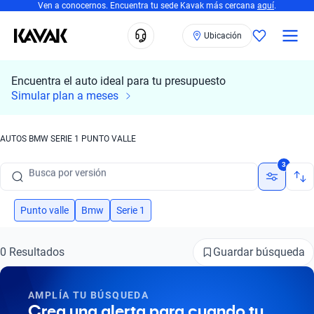
Ven a conocernos. Encuentra tu sede Kavak más cercana
aquí
.
Ubicación
Encuentra el auto ideal para tu presupuesto
Busca por marca
Simular plan a meses
Busca por modelo
AUTOS BMW SERIE 1 PUNTO VALLE
Busca por versión
3
Busca por año
Busca por marca
Punto valle
Bmw
Serie 1
Busca por modelo
Guardar búsqueda
0 Resultados
Busca por versión
AMPLÍA TU BÚSQUEDA
Busca por año
Crea una alerta para cuando tu