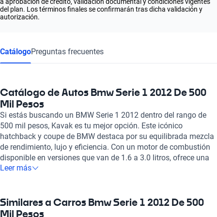
a aprobación de crédito, validación documental y condiciones vigentes
del plan. Los términos finales se confirmarán tras dicha validación y
autorización.
Catálogo
Preguntas frecuentes
Catálogo de Autos Bmw Serie 1 2012 De 500
Mil Pesos
Si estás buscando un BMW Serie 1 2012 dentro del rango de
500 mil pesos, Kavak es tu mejor opción. Este icónico
hatchback y coupe de BMW destaca por su equilibrada mezcla
de rendimiento, lujo y eficiencia. Con un motor de combustión
disponible en versiones que van de 1.6 a 3.0 litros, ofrece una
Leer más
potencia máxima que puede alcanzar hasta 335 caballos de
fuerza, lo que se traduce en una aceleración impresionante de 0
a 100 km/h en tan solo 4.9 segundos en los modelos más
potentes. El diseño interior de este modelo se caracteriza por
Similares a Carros Bmw Serie 1 2012 De 500
materiales de alta calidad, como cuero y tela, garantizando
Mil Pesos