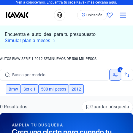
Ven a conocernos. Encuentra tu sede Kavak más cercana
aquí
.
Ubicación
Encuentra el auto ideal para tu presupuesto
Simular plan a meses
AUTOS BMW SERIE 1 2012 SEMINUEVOS DE 500 MIL PESOS
Busca por marca
4
Busca por modelo
Busca por versión
Bmw
Serie 1
500 mil pesos
2012
Busca por año
Guardar búsqueda
0 Resultados
Busca por marca
AMPLÍA TU BÚSQUEDA
Busca por modelo
Crea una alerta para cuando tu