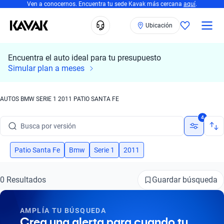
Ven a conocernos. Encuentra tu sede Kavak más cercana
aquí
.
Ubicación
Encuentra el auto ideal para tu presupuesto
Simular plan a meses
Busca por marca
AUTOS BMW SERIE 1 2011 PATIO SANTA FE
Busca por modelo
4
Busca por versión
Busca por año
Patio Santa Fe
Bmw
Serie 1
2011
Busca por marca
Guardar búsqueda
0 Resultados
Busca por modelo
AMPLÍA TU BÚSQUEDA
Busca por versión
Crea una alerta para cuando tu