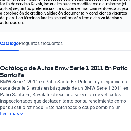
tarifa de servicio Kavak, los cuales pueden modificarse o eliminarse (si
aplica) según tus preferencias. La opción de financiamiento está sujeta
a aprobación de crédito, validación documental y condiciones vigentes
del plan. Los términos finales se confirmarán tras dicha validación y
autorización.
Catálogo
Preguntas frecuentes
Catálogo de Autos Bmw Serie 1 2011 En Patio
Santa Fe
BMW Serie 1 2011 en Patio Santa Fe: Potencia y elegancia en
cada detalle Si estás en búsqueda de un BMW Serie 1 2011 en
Patio Santa Fe, Kavak te ofrece una selección de vehículos
inspeccionados que destacan tanto por su rendimiento como
por su estilo refinado. Este hatchback o coupe combina un
Leer más
diseño moderno con la esencia deportiva de BMW,
garantizando una experiencia de conducción excepcional.
Equipado con un motor de combustión que puede alcanzar