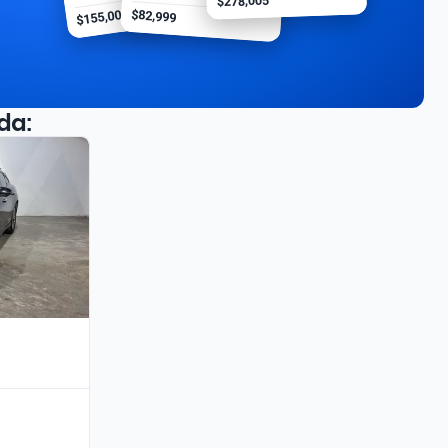
$278,005
$155,000
$82,999
da: