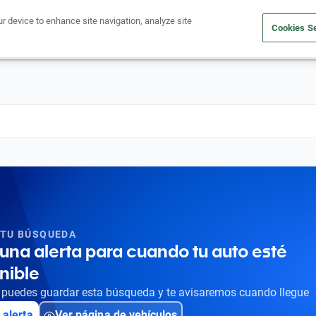
ur device to enhance site navigation, analyze site
Cookies Se
Obtén un crédito
Compra un auto
Vende tu auto
Cuid
 TU BÚSQUEDA
una alerta para cuando tu auto esté
nible
puedes guardar esta búsqueda y te avisaremos cuando llegue
 alerta
Ver página de vehículos