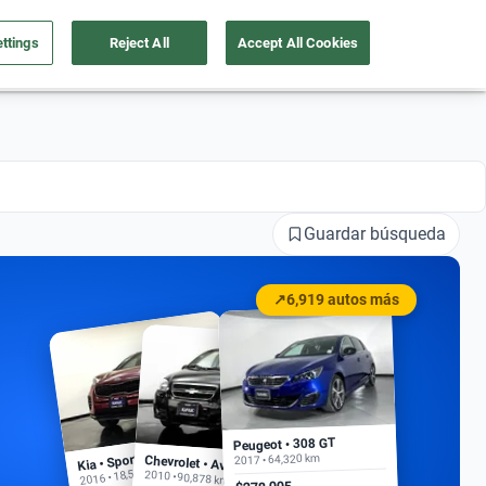
ttings
Reject All
Accept All Cookies
a tu auto
Nosotros
Ingresar
Ubicación
Guardar búsqueda
↗
6,919 autos más
Peugeot • 308 GT
Kia • Sportage EX
2017 • 64,320 km
Chevrolet • Aveo
2016 • 18,500 km
2010 • 90,878 km