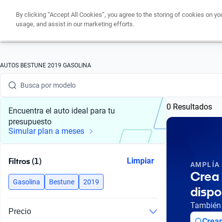
By clicking “Accept All Cookies”, you agree to the storing of cookies on yo
usage, and assist in our marketing efforts.
Busca por marca
AUTOS BESTUNE 2019 GASOLINA
Busca por modelo
0 Resultados
Busca por versión
Encuentra el auto ideal para tu
presupuesto
Busca por año
Simular plan a meses
Busca por marca
Filtros (1)
Limpiar
AMPLÍA
Busca por modelo
Crea 
Gasolina
Bestune
2019
dispo
Busca por versión
También 
Precio
Busca por año
Crear