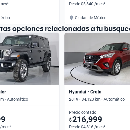
/mes*
Desde $5,340 /mes*
éxico
Ciudad de México
tras opciones relacionadas a tu busque
ler
Hyundai • Creta
km • Automático
2019 • 84,123 km • Automático
Precio contado
99
216,999
$
 /mes*
Desde $4,316 /mes*