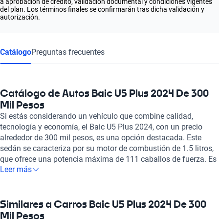
a aprobación de crédito, validación documental y condiciones vigentes
del plan. Los términos finales se confirmarán tras dicha validación y
autorización.
Catálogo
Preguntas frecuentes
Catálogo de Autos Baic U5 Plus 2024 De 300
Mil Pesos
Si estás considerando un vehículo que combine calidad,
tecnología y economía, el Baic U5 Plus 2024, con un precio
alrededor de 300 mil pesos, es una opción destacada. Este
sedán se caracteriza por su motor de combustión de 1.5 litros,
que ofrece una potencia máxima de 111 caballos de fuerza. Es
Leer más
ideal para aquellos que buscan un auto que se adapte tanto a
la cotidianidad urbana como a viajes cortos, brindando un
equilibrio perfecto entre rendimiento y eficiencia. El Baic U5
Plus tiene capacidad para cinco ocupantes, con asientos de
Similares a Carros Baic U5 Plus 2024 De 300
cuero que añaden una sensación de lujo y confort en cada
Mil Pesos