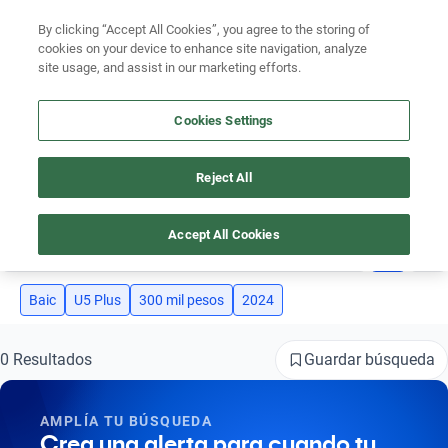
Ven a conocernos. Encuentra tu sede Kavak más cercana
aquí
.
By clicking “Accept All Cookies”, you agree to the storing of
cookies on your device to enhance site navigation, analyze
Ubicación
site usage, and assist in our marketing efforts.
Encuentra el auto ideal para tu presupuesto
Cookies Settings
Simular plan a meses
Reject All
AUTOS BAIC U5 PLUS 2024 SEMINUEVOS DE 300 MIL PESOS
Busca por marca
Accept All Cookies
4
Busca por modelo
Busca por versión
Baic
U5 Plus
300 mil pesos
2024
Busca por año
Guardar búsqueda
0 Resultados
Busca por marca
AMPLÍA TU BÚSQUEDA
Busca por modelo
Crea una alerta para cuando tu