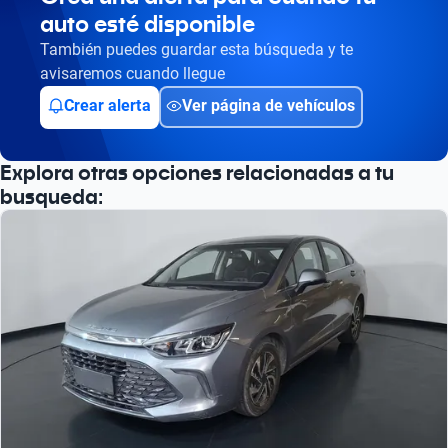
auto esté disponible
Busca por versión
También puedes guardar esta búsqueda y te
Busca por año
avisaremos cuando llegue
Crear alerta
Ver página de vehículos
Explora otras opciones relacionadas a tu
busqueda: