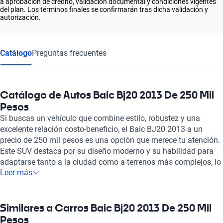
a aprobación de crédito, validación documental y condiciones vigentes
del plan. Los términos finales se confirmarán tras dicha validación y
autorización.
Catálogo
Preguntas frecuentes
Catálogo de Autos Baic Bj20 2013 De 250 Mil
Pesos
Si buscas un vehículo que combine estilo, robustez y una
excelente relación costo-beneficio, el Baic BJ20 2013 a un
precio de 250 mil pesos es una opción que merece tu atención.
Este SUV destaca por su diseño moderno y su habilidad para
adaptarse tanto a la ciudad como a terrenos más complejos, lo
Leer más
que lo convierte en una elección adecuada para los aventureros
urbanos. Su interior espacioso ofrece comodidad para los
pasajeros y una capacidad de carga versátil, ideal para quienes
disfrutan de escapadas o necesitan un vehículo práctico para
Similares a Carros Baic Bj20 2013 De 250 Mil
el día a día. En Kavak, todos nuestros vehículos, incluido el Baic
Pesos