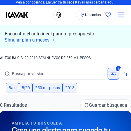
Ven a conocernos. Encuentra tu sede Kavak más cercana
aquí
.
Ubicación
Encuentra el auto ideal para tu presupuesto
Busca por marca
Simular plan a meses
Busca por modelo
AUTOS BAIC BJ20 2013 SEMINUEVOS DE 250 MIL PESOS
Busca por versión
4
Busca por año
Baic
Bj20
250 mil pesos
2013
Busca por marca
Busca por modelo
Guardar búsqueda
0 Resultados
Busca por versión
AMPLÍA TU BÚSQUEDA
Crea una alerta para cuando tu
Busca por año