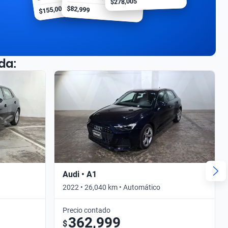
$278,005
$155,000
$82,999
da:
Audi • A1
2022 • 26,040 km • Automático
Precio contado
362,999
$