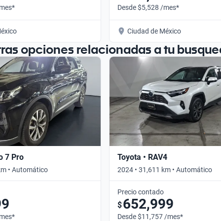
/mes*
Desde $5,528 /mes*
éxico
Ciudad de México
tras opciones relacionadas a tu busque
o 7 Pro
Toyota • RAV4
km • Automático
2024 • 31,611 km • Automático
Precio contado
99
652,999
$
/mes*
Desde $11,757 /mes*