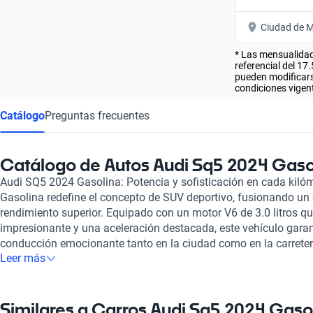
Ciudad de M
* Las mensualidad
referencial del 17
pueden modificarse
condiciones vigent
Catálogo
Preguntas frecuentes
Catálogo de Autos Audi Sq5 2024 Gaso
Audi SQ5 2024 Gasolina: Potencia y sofisticación en cada kiló
Gasolina redefine el concepto de SUV deportivo, fusionando un
rendimiento superior. Equipado con un motor V6 de 3.0 litros q
impresionante y una aceleración destacada, este vehículo garan
conducción emocionante tanto en la ciudad como en la carretera
Leer más
disfrutar de un equilibrio perfecto entre velocidad y confort, co
ideal para quienes buscan un estilo de vida dinámico. El interi
verdadero ejemplo de lujo y tecnología, con acabados premium
intuitivos que mantienen al conductor conectado y entretenido
Similares a Carros Audi Sq5 2024 Gaso