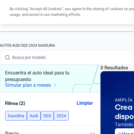
By clicking “Accept All Cookies”, you agree to the storing of cookies on yo
usage, and assist in our marketing efforts.
Obtén un cré
Busca por marca
AUTOS AUDI SQ5 2024 GASOLINA
Busca por modelo
0 Resultados
Busca por versión
Encuentra el auto ideal para tu
presupuesto
Busca por año
Simular plan a meses
Busca por marca
AMPLÍA
Filtros (2)
Limpiar
Crea 
Busca por modelo
dispo
Gasolina
Audi
SQ5
2024
Busca por versión
También 
Precio