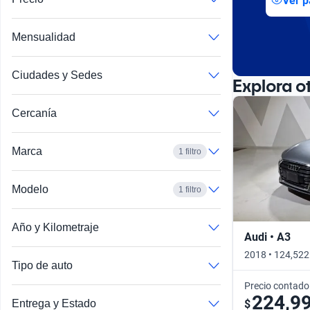
Ver p
Busca por año
Mensualidad
Ciudades y Sedes
Explora o
Cercanía
Marca
1 filtro
Modelo
1 filtro
Año y Kilometraje
Audi • A3
2018 • 124,522
Tipo de auto
Precio contado
224,9
$
Entrega y Estado