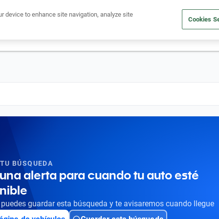
Ven a conocernos. Encuentra tu sede Kavak más cercana
aquí
.
ur device to enhance site navigation, analyze site
Cookies Se
dito
Compra un auto
Vende tu auto
Cuida tu auto
Nosotr
 TU BÚSQUEDA
una alerta para cuando tu auto esté
nible
puedes guardar esta búsqueda y te avisaremos cuando llegue