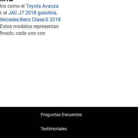
egurando que cada viaje sea
elos como el
Toyota Avanza
solo lo mejor. Por eso, todos
r; el
JAC J7 2018 gasolina
,
igurosa inspección en más de
Mercedes-Benz Clase-S 2018
ético. Además, ofrecemos
. Estos modelos representan
se ajustan a tus necesidades
efinado, cada uno con
ncia de adquirir tu Audi SQ5 es
n, y la opción de contratar una
btienes un auto, sino una
Preguntas frecuentes
Testimoniales