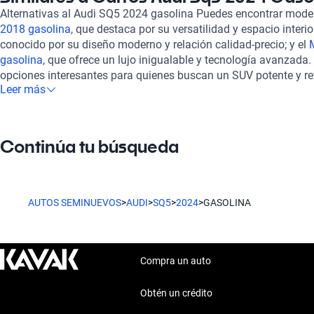
habitáculo logra albergar con comodidad a toda la familia, as
Alternativas al Audi SQ5 2024 gasolina Puedes encontrar mod
placentero y cómodo. En Kavak, nos comprometemos a ofrecerte 
2018 gasolina
, que destaca por su versatilidad y espacio interio
nuestros vehículos, incluido el Audi SQ5 2024, pasan por una r
conocido por su diseño moderno y relación calidad-precio; y el
240 puntos, garantizando así su óptimo estado mecánico y est
gasolina
, que ofrece un lujo inigualable y tecnología avanzada
opciones de financiamiento flexibles y planes de garantía que 
opciones interesantes para quienes buscan un SUV potente y r
individuales, brindando tranquilidad en cada compra. La experie
Leer más
características únicas que los hacen destacar en el mercado.
100% en línea, con un soporte postventa siempre a tu disposició
garantía extendida para mayor protección. Con Kavak, no solo o
experiencia de compra completa y confiable.
Continúa tu búsqueda
AUTOS SEMINUEVOS
>
AUDI
>
SQ5
>
2024
>
GASOLINA
Compra un auto
Obtén un crédito