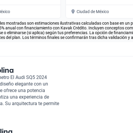
éxico
Ciudad de México
es mostradas son estimaciones ilustrativas calculadas con base en un pla
.5% anual con financiamiento con Kavak Crédito. Incluyen conceptos como 
 o eliminarse (si aplica) según tus preferencias. La opción de financiam
es del plan. Los términos finales se confirmarán tras dicha validación y 
lina
metro El Audi SQ5 2024
 diseño elegante con un
ue ofrece una potencia
tiza una experiencia de
. Su arquitectura te permite
nvirtiéndolo en el compañero
or del Audi SQ5 2024 es un
 y sistemas de infotainment
. Además, su espacioso
lina