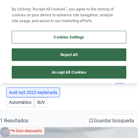
Ven a conocernos. Encuentra tu sede Kavak más cercana
aquí
.
By clicking “Accept All Cookies”, you agree to the storing of
cookies on your device to enhance site navigation, analyze
Ubicación
site usage, and assist in our marketing efforts.
Encuentra el auto ideal para tu presupuesto
Cookies Settings
Simular plan a meses
Busca por marca
Reject All
AUTOS AUDI SQ5 2022 EXPLANADA
Busca por modelo
Accept All Cookies
1
Busca por versión
Busca por año
Audi sq5 2022 explanada
Automático
SUV
Busca por marca
Busca por modelo
Guardar búsqueda
1 Resultados
Gran descuento
Busca por versión