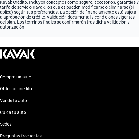
Kavak Crédito. Incluyen conceptos como seguro, accesorios, garantías y
tarifa de servicio Kavak, los cuales pueden modificarse o eliminarse (si
aplica) según tus preferencias. La opción de financiamiento está sujeta
a aprobación de crédito, validación documental y condiciones vigentes
del plan. Los términos finales se confirmarán tras dicha validación y
autorización.
Compra un auto
Obtén un crédito
Vende tu auto
Cuida tu auto
Sedes
Preguntas frecuentes