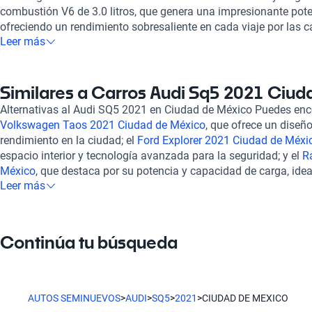
combustión V6 de 3.0 litros, que genera una impresionante pote
ofreciendo un rendimiento sobresaliente en cada viaje por las c
Leer más
experiencia de conducción se ve enriquecida por su transmisió
máxima de 250 km/h, lo que la convierte en una opción ideal ta
para escapadas por carretera. Con una autonomía de hasta 7
combustible combinado de solo 9.1 litros cada 100 km, el Aud
Similares a Carros Audi Sq5 2021 Ciu
eficiente sin sacrificar su potente desempeño. En términos de 
Alternativas al Audi SQ5 2021 en Ciudad de México Puedes en
cuenta con capacidad para cinco pasajeros, interiores de lujo e
Volkswagen Taos 2021 Ciudad de México
, que ofrece un dise
seis airbags que brindan tranquilidad en cada trayecto. El SQ5
rendimiento en la ciudad; el
Ford Explorer 2021 Ciudad de Méxi
de integración móvil, permitiendo conectar tu dispositivo a tra
espacio interior y tecnología avanzada para la seguridad; y el
R
Auto, además de contar con sensores de estacionamiento y cáma
México
, que destaca por su potencia y capacidad de carga, ide
maniobras en espacios reducidos. Al considerar la compra de 
Leer más
vehículo robusto para el trabajo. Cada uno de estos modelos of
ofrece confianza y seguridad, gracias a un proceso de inspecc
los hacen destacar en su segmento y representan una opción di
puntos, asegurando que cada vehículo esté en óptimo estado m
disponemos de opciones de financiamiento flexible y planes de
Continúa tu búsqueda
necesidades. La experiencia de compra es 100% en línea, y con
además de la posibilidad de contratar una garantía extendida p
Kavak, la compra de tu Audi SQ5 2021 en Ciudad de México será
AUTOS SEMINUEVOS
>
AUDI
>
SQ5
>
2021
>
CIUDAD DE MEXICO