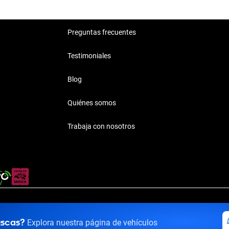
Preguntas frecuentes
Testimoniales
Blog
Quiénes somos
Trabaja con nosotros
rivacidad
·
Términos y Condiciones
·
Transparencia
·
Transparencia F
uscas?
Explora nuestra página de vehículos