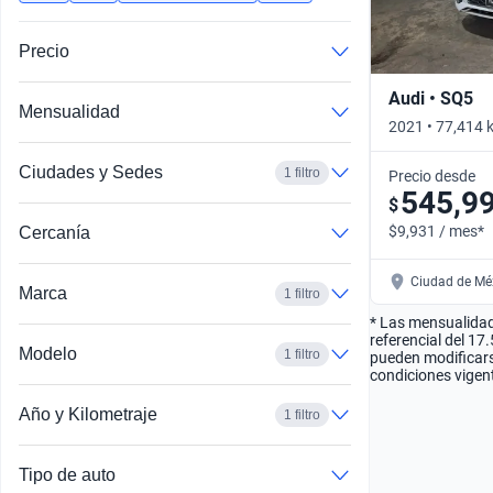
Precio
Audi • SQ5
Mensualidad
2021 • 77,414 
Automático
Ciudades y Sedes
1 filtro
Precio desde
545,9
$
$9,931 / mes*
Cercanía
Ciudad de Méx
Marca
1 filtro
* Las mensualidad
referencial del 17
Modelo
1 filtro
pueden modificarse
condiciones vigent
Año y Kilometraje
1 filtro
Tipo de auto