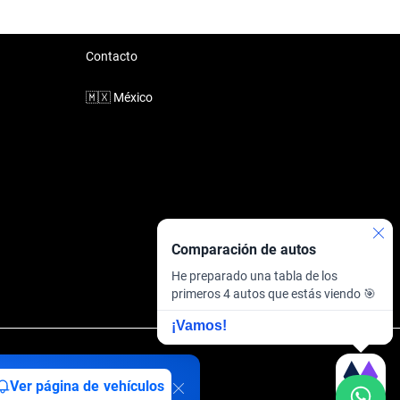
Contacto
🇲🇽
México
Comparación de autos
He preparado una tabla de los
primeros 4 autos que estás viendo 🎯
¡Vamos!
inanciera
·
Sitemap
Ver página de vehículos