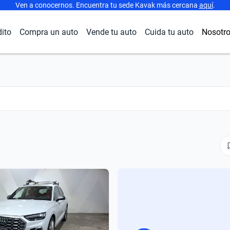
Ven a conocernos. Encuentra tu sede Kavak más cercana
aquí
.
dito
Compra un auto
Vende tu auto
Cuida tu auto
Nosotr