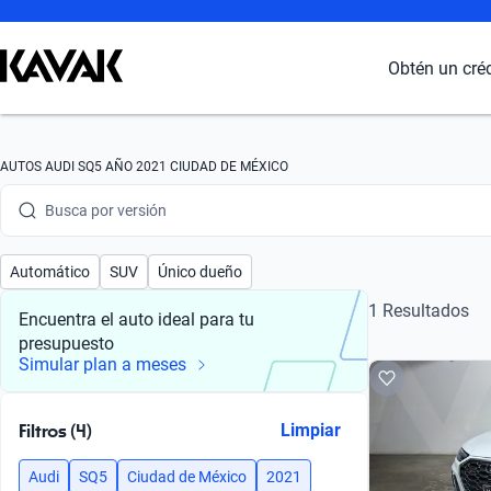
Busca por marca
Obtén un cré
Busca por modelo
Busca por versión
AUTOS AUDI SQ5 AÑO 2021 CIUDAD DE MÉXICO
Busca por año
Busca por marca
Automático
SUV
Único dueño
Busca por modelo
1 Resultados
Encuentra el auto ideal para tu
presupuesto
Busca por versión
Simular plan a meses
Busca por año
Filtros (4)
Limpiar
Audi
SQ5
Ciudad de México
2021