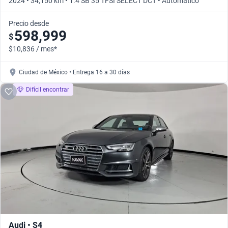
2024 • 34,150 km • 1.4 SB 35 TFSI SELECT DCT • Automático
Precio desde
598,999
$
$10,836 / mes*
Ciudad de México • Entrega 16 a 30 días
Difícil encontrar
Audi • S4