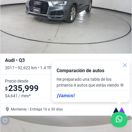
Audi • Q3
2017 • 92,622 km • 1.4 TFSI S LINE 150HP S TRONIC • Automático
Comparación de autos
He preparado una tabla de los
Precio desde
primeros 4 autos que estás viendo 🎯
235,999
$
¡Vamos!
$4,641 / mes*
Monterrey • Entrega 16 a 30 días