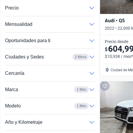
Precio
Audi • Q5
Mensualidad
2022 • 22,000 
DCT 4WD • Aut
Oportunidades para ti
Precio desde
604,9
$
$10,938 / mes*
Ciudades y Sedes
2 filtros
Ciudad de Méx
Cercanía
Marca
1 filtro
Modelo
1 filtro
Año y Kilometraje