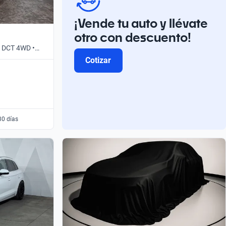
¡Vende tu auto y llévate
otro con descuento!
E DCT 4WD •
Cotizar
30 días