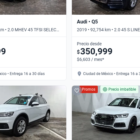
Audi • Q5
km • 2.0 MHEV 45 TFSI SELECT
2019 • 92,754 km • 2.0 45 S LIN
omático
Automático
Precio desde
99
350,999
$
$6,603 / mes*
ico • Entrega 16 a 30 días
Ciudad de México • Entrega 16 a 
Promos
Precio imbatible