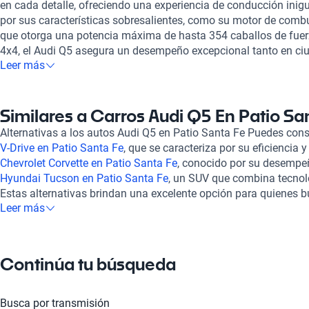
en cada detalle, ofreciendo una experiencia de conducción inig
por sus características sobresalientes, como su motor de combu
que otorga una potencia máxima de hasta 354 caballos de fuer
4x4, el Audi Q5 asegura un desempeño excepcional tanto en ci
Leer más
aceleración de 0 a 100 km/h en tan solo 4.9 segundos. El Audi Q
potencia, también ofrece un interior diseñado para la comodida
utilizando materiales de alta calidad como gamuza sintética y 
integración móvil, que incluye Apple Carplay y Android Auto, g
Similares a Carros Audi Q5 En Patio Sa
conectado mientras disfrutas de un viaje agradable. Además, c
Alternativas a los autos Audi Q5 en Patio Santa Fe Puedes con
sensores de estacionamiento y cámara trasera para facilitar t
V-Drive en Patio Santa Fe
, que se caracteriza por su eficiencia
reducidos. En Kavak, entendemos lo importante que es para ti en
Chevrolet Corvette en Patio Santa Fe
, conocido por su desempeñ
te ofrecemos opciones de financiamiento flexible y una experie
Hyundai Tucson en Patio Santa Fe
, un SUV que combina tecno
Además, nuestra política de soporte postventa y garantía es di
Estas alternativas brindan una excelente opción para quienes 
los autos, lo que te brinda confianza y tranquilidad. Otros mo
Leer más
prestaciones y estilo.
explorar son el
Audi Q2 en Patio Santa Fe
y el
Audi A6 en Patio
una combinación única de lujo y rendimiento.
Continúa tu búsqueda
Busca por transmisión