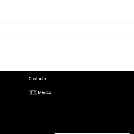
Audi Q5 Patio Santa Fe Gris
Audi Q5 Patio Santa Fe Plateado
Contacto
🇲🇽
México