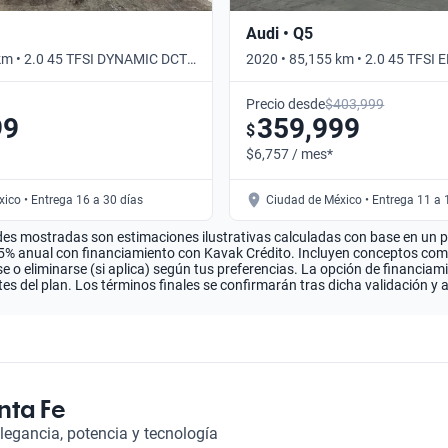
Audi • Q5
km • 2.0 45 TFSI DYNAMIC DCT
2020 • 85,155 km • 2.0 45 TFSI
ico
• Automático
Precio desde
$403,999
99
359,999
$
$6,757 / mes*
ico • Entrega 16 a 30 días
Ciudad de México • Entrega 11 a 
es mostradas son estimaciones ilustrativas calculadas con base en un pla
.5% anual con financiamiento con Kavak Crédito. Incluyen conceptos como 
 o eliminarse (si aplica) según tus preferencias. La opción de financiam
es del plan. Los términos finales se confirmarán tras dicha validación y 
nta Fe
egancia, potencia y tecnología