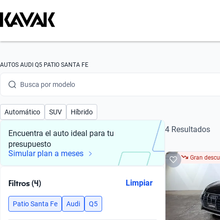
Busca por marca
AUTOS AUDI Q5 PATIO SANTA FE
Busca por modelo
Busca por versión
Automático
SUV
Híbrido
Busca por año
4 Resultados
Encuentra el auto ideal para tu
presupuesto
Busca por marca
Simular plan a meses
Gran descu
Busca por modelo
Filtros (4)
Limpiar
Busca por versión
Patio Santa Fe
Audi
Q5
Busca por año