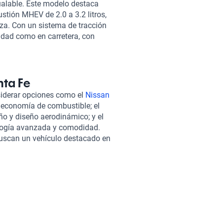
ualable. Este modelo destaca
stión MHEV de 2.0 a 3.2 litros,
za. Con un sistema de tracción
udad como en carretera, con
5 no solo se centra en la
d de sus cinco ocupantes,
cuero. Su tecnología de
arantiza que permanecas
nta Fe
uenta con un sistema de
siderar opciones como el
Nissan
us maniobras en espacios
 y economía de combustible; el
contrar el auto ideal. Por eso,
o y diseño aerodinámico; y el
ncia de compra 100% en línea.
logía avanzada y comodidad.
rectamente con las agencias de
buscan un vehículo destacado en
delos populares que puedes
 Santa Fe
, cada uno ofreciendo