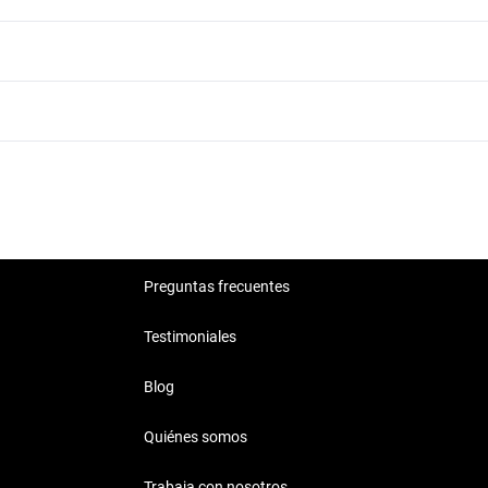
Audi Q5 Patio Santa Fe Automático
Audi Q5 Patio Santa Fe Blanco
Audi Q5 Patio Santa Fe Otro
Audi Q5 Patio Santa Fe White
Preguntas frecuentes
Testimoniales
Blog
Quiénes somos
Trabaja con nosotros