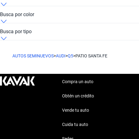
Audi Q5 Patio Santa Fe Automatic
Busca por color
Audi Q5 Patio Santa Fe Azul
Busca por tipo
Audi Q5 Patio Santa Fe Negro
Audi Q5 Patio Santa Fe Suv
AUTOS SEMINUEVOS
>
AUDI
>
Q5
>
PATIO SANTA FE
Audi Q5 Patio Santa Fe Rojo
Compra un auto
Obtén un crédito
Vende tu auto
Cuida tu auto
Sedes