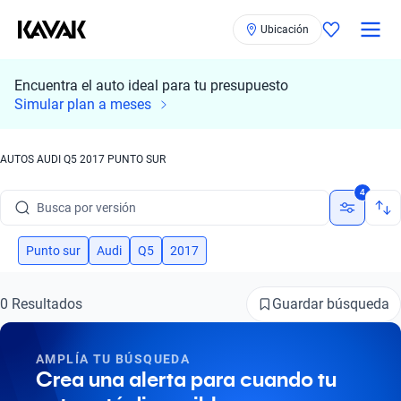
Ubicación
Encuentra el auto ideal para tu presupuesto
Busca por marca
Simular plan a meses
Busca por modelo
AUTOS AUDI Q5 2017 PUNTO SUR
Busca por versión
4
Busca por año
Busca por marca
Punto sur
Audi
Q5
2017
Busca por modelo
Guardar búsqueda
0 Resultados
Busca por versión
AMPLÍA TU BÚSQUEDA
Busca por año
Crea una alerta para cuando tu