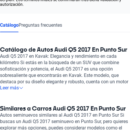
autorización.
Catálogo
Preguntas frecuentes
Catálogo de Autos Audi Q5 2017 En Punto Sur
Audi Q5 2017 en Kavak: Elegancia y rendimiento en cada
kilómetro Si estás en la búsqueda de un SUV que combine
sofisticación y potencia, el Audi Q5 2017 es una opción
sobresaliente que encontrarás en Kavak. Este modelo, que
destaca por su diseño elegante y robusto, cuenta con un motor
Leer más
de combustión que ofrece una experiencia de manejo
excepcional, disponible en versiones de 2.0 a 3.0 litros, con una
potencia que varía entre 222 y 268 caballos de fuerza. Con una
aceleración de 0 a 100 km/h en tan solo 5.9 segundos, no hay
Similares a Carros Audi Q5 2017 En Punto Sur
duda de que este SUV está diseñado para quienes aprecian
Autos seminuevos similares al Audi Q5 2017 en Punto Sur Si
tanto la velocidad como la comodidad. El Audi Q5 2017 tiene
buscas un Audi Q5 2017 seminuevo en Punto Sur, pero quieres
una capacidad para cinco pasajeros y cuenta con un interior en
explorar más opciones, puedes considerar modelos como el