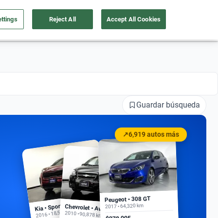
ttings
Reject All
Accept All Cookies
a tu auto
Nosotros
Ingresar
Ubicación
Guardar búsqueda
↗
6,919 autos más
Peugeot • 308 GT
Kia • Sportage EX
2017 • 64,320 km
Chevrolet • Aveo
2016 • 18,500 km
2010 • 90,878 km