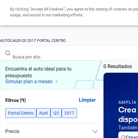
By clicking “Accept All Cookies”, you agree to the storing of cookies on yo
Busca por marca
usage, and assist in our marketing efforts.
Busca por modelo
Busca por versión
AUTOS AUDI Q5 2017 PORTAL CENTRO
Busca por año
0 Resultados
Busca por marca
Encuentra el auto ideal para tu
presupuesto
Busca por modelo
Simular plan a meses
Busca por versión
Filtros (4)
Limpiar
AMPLÍA
Busca por año
Crea 
Portal Centro
Audi
Q5
2017
dispo
También 
Precio
Crear