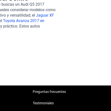
n toque de exclusividad y
Si buscas un Audi Q5 2017
combinado de combustible
puedes considerar modelos como
 convierte en una opción
ivo y versatilidad; el
Jaguar XF
a y economía. En Kavak,
el
Toyota Avanza 2017 en
 brindándote opciones de
y práctico. Estos autos
s necesidades. Además, contamos
miento, brindándote más
n total confianza. No olvides
ecesidades.
o tu inversión a largo plazo.
pte a tu estilo de vida,
Preguntas frecuentes
Testimoniales