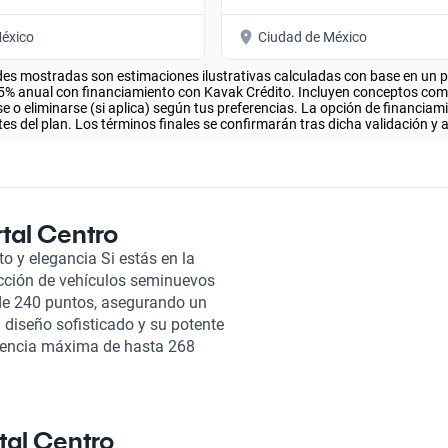
éxico
Ciudad de México
es mostradas son estimaciones ilustrativas calculadas con base en un pla
.5% anual con financiamiento con Kavak Crédito. Incluyen conceptos como 
 o eliminarse (si aplica) según tus preferencias. La opción de financiam
es del plan. Los términos finales se confirmarán tras dicha validación y 
tal Centro
 y elegancia Si estás en la
cción de vehículos seminuevos
de 240 puntos, asegurando un
diseño sofisticado y su potente
potencia máxima de hasta 268
na aceleración de 0 a 100 km/h
n emocionante y dinámica. El
ién brinda un interior de lujo
o. Adicionalmente, su sistema
tal Centro