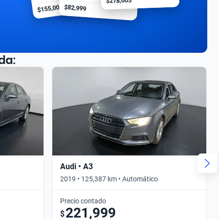
$278,005
$155,000
$82,999
da:
Audi • A3
2019 • 125,387 km • Automático
Precio contado
221,999
$