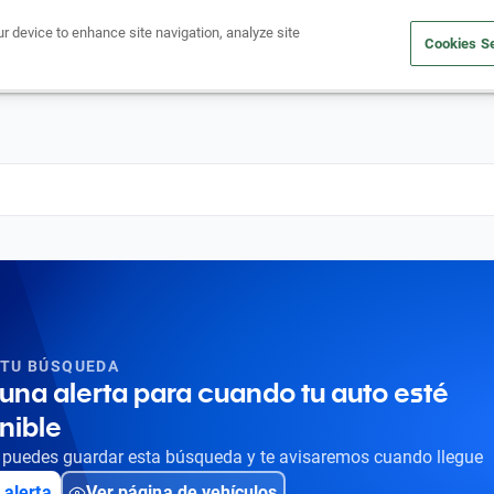
ur device to enhance site navigation, analyze site
Cookies Se
Obtén un crédito
Compra un auto
Vende tu auto
Cuid
 TU BÚSQUEDA
una alerta para cuando tu auto esté
nible
puedes guardar esta búsqueda y te avisaremos cuando llegue
 alerta
Ver página de vehículos