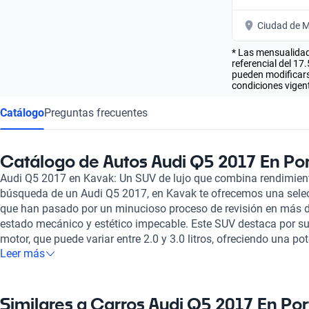
Ciudad de M
* Las mensualidad
referencial del 17
pueden modificarse
condiciones vigent
Catálogo
Preguntas frecuentes
Catálogo de Autos Audi Q5 2017 En Por
Audi Q5 2017 en Kavak: Un SUV de lujo que combina rendimiento
búsqueda de un Audi Q5 2017, en Kavak te ofrecemos una sele
que han pasado por un minucioso proceso de revisión en más 
estado mecánico y estético impecable. Este SUV destaca por su 
motor, que puede variar entre 2.0 y 3.0 litros, ofreciendo una 
Leer más
caballos de fuerza. Esta combinación te permite disfrutar de u
en solo 5.9 segundos, brindando una experiencia de conducció
Audi Q5 2017 no solo es sinónimo de rendimiento, sino que tamb
con capacidad para cinco pasajeros, tapizado en elegante cuer
Similares a Carros Audi Q5 2017 En Por