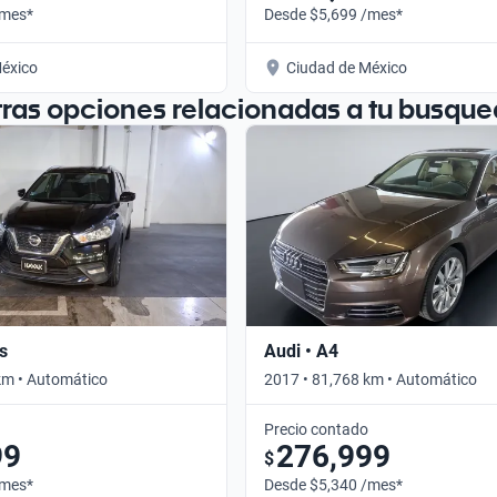
/mes*
Desde $5,699 /mes*
éxico
Ciudad de México
tras opciones relacionadas a tu busque
s
Audi • A4
km • Automático
2017 • 81,768 km • Automático
Precio contado
99
276,999
$
/mes*
Desde $5,340 /mes*