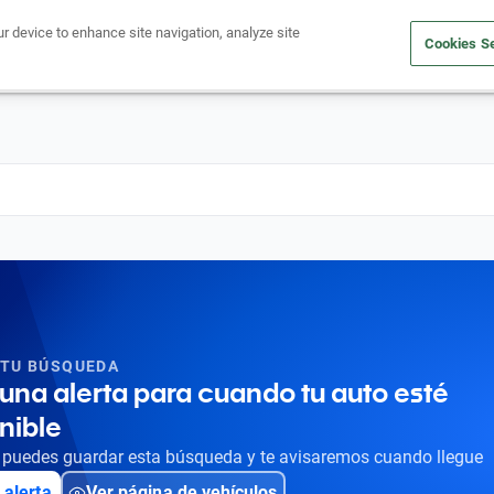
ur device to enhance site navigation, analyze site
Cookies Se
Obtén un crédito
Compra un auto
Vende tu auto
Cuid
 TU BÚSQUEDA
una alerta para cuando tu auto esté
nible
puedes guardar esta búsqueda y te avisaremos cuando llegue
 alerta
Ver página de vehículos