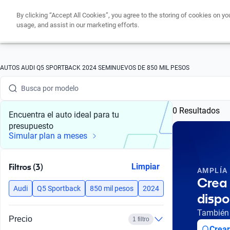
By clicking “Accept All Cookies”, you agree to the storing of cookies on yo
usage, and assist in our marketing efforts.
Busca por marca
AUTOS AUDI Q5 SPORTBACK 2024 SEMINUEVOS DE 850 MIL PESOS
Busca por modelo
Busca por versión
0 Resultados
Encuentra el auto ideal para tu
Busca por año
presupuesto
Simular plan a meses
Busca por marca
Filtros (3)
Limpiar
Busca por modelo
AMPLÍA
Crea 
Audi
Q5 Sportback
850 mil pesos
2024
Busca por versión
dispo
También 
Busca por año
Precio
1 filtro
Crear