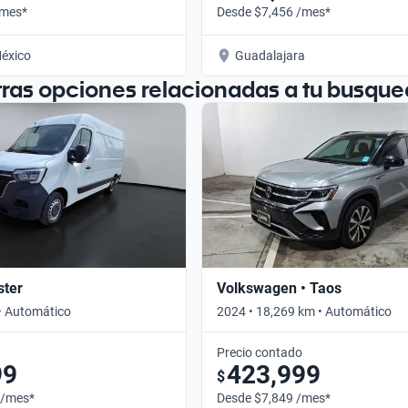
/mes*
Desde $7,456 /mes*
éxico
Guadalajara
tras opciones relacionadas a tu busque
ster
Volkswagen • Taos
• Automático
2024 • 18,269 km • Automático
Precio contado
99
423,999
$
 /mes*
Desde $7,849 /mes*