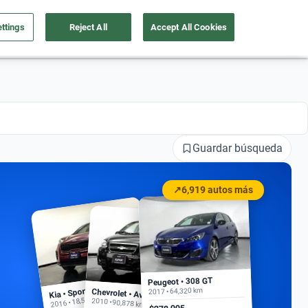
ttings
Reject All
Accept All Cookies
a tu auto
Nosotros
Ingresar
Ubicación
Guardar búsqueda
↗
6,919 autos más
Peugeot • 308 GT
Kia • Sportage EX
2017 • 64,320 km
Chevrolet • Aveo
2016 • 18,500 km
2010 • 90,878 km