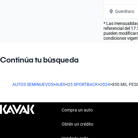
Querétaro
* Las mensualidad
referencial del 17
pueden modificarse
condiciones vigent
Continúa tu búsqueda
AUTOS SEMINUEVOS
>
AUDI
>
Q5 SPORTBACK
>
2024
>
850 MIL PES
Compra un auto
Obtén un crédito