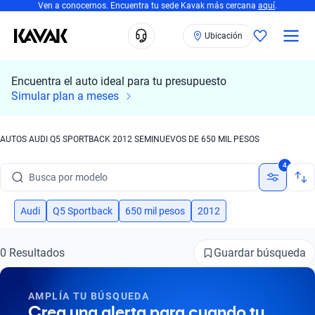
Ven a conocernos. Encuentra tu sede Kavak más cercana
aquí
.
Ubicación
Encuentra el auto ideal para tu presupuesto
Simular plan a meses
AUTOS AUDI Q5 SPORTBACK 2012 SEMINUEVOS DE 650 MIL PESOS
Busca por marca
4
Busca por modelo
Busca por versión
Audi
Q5 Sportback
650 mil pesos
2012
Busca por año
Guardar búsqueda
0 Resultados
Busca por marca
AMPLÍA TU BÚSQUEDA
Busca por modelo
Crea una alerta para cuando tu