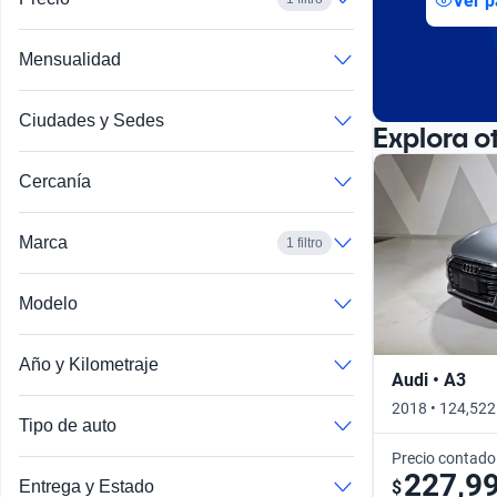
Ver p
Busca por año
Mensualidad
Ciudades y Sedes
Explora o
Cercanía
Marca
1 filtro
Modelo
Año y Kilometraje
Audi • A3
2018 • 124,522
Tipo de auto
Precio contado
227,9
$
Entrega y Estado