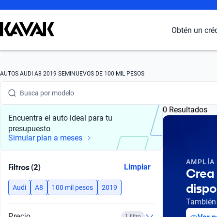
Obtén un cré
Busca por marca
AUTOS AUDI A8 2019 SEMINUEVOS DE 100 MIL PESOS
Busca por modelo
0 Resultados
Busca por versión
Encuentra el auto ideal para tu
presupuesto
Busca por año
Simular plan a meses
Busca por marca
AMPLÍA
Filtros (2)
Limpiar
Crea 
Busca por modelo
dispo
Audi
A8
100 mil pesos
2019
Busca por versión
También 
Precio
1 filtro