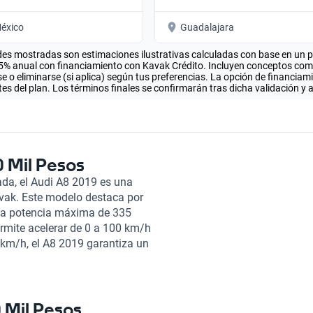
éxico
Guadalajara
es mostradas son estimaciones ilustrativas calculadas con base en un pla
.5% anual con financiamiento con Kavak Crédito. Incluyen conceptos como 
 o eliminarse (si aplica) según tus preferencias. La opción de financiam
es del plan. Los términos finales se confirmarán tras dicha validación y 
 Mil Pesos
da, el Audi A8 2019 es una
vak. Este modelo destaca por
 una potencia máxima de 335
rmite acelerar de 0 a 100 km/h
km/h, el A8 2019 garantiza un
rdadero placer, ofreciendo un
antes. La autonomía combinada
 opción ideal para viajes
 100 km asegura que podrás
 Mil Pesos