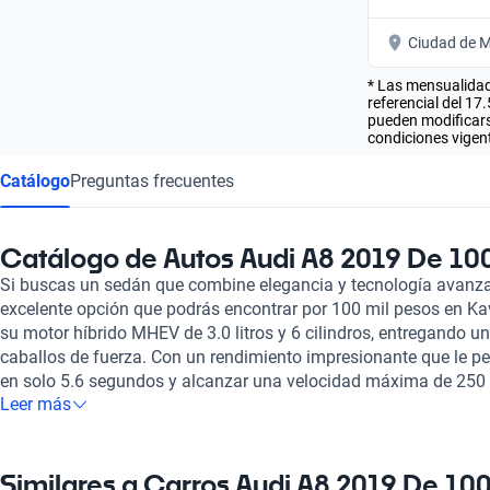
Ciudad de M
* Las mensualidad
referencial del 17
pueden modificarse
condiciones vigent
Catálogo
Preguntas frecuentes
Catálogo de Autos Audi A8 2019 De 100
Si buscas un sedán que combine elegancia y tecnología avanza
excelente opción que podrás encontrar por 100 mil pesos en Ka
su motor híbrido MHEV de 3.0 litros y 6 cilindros, entregando
caballos de fuerza. Con un rendimiento impresionante que le pe
en solo 5.6 segundos y alcanzar una velocidad máxima de 250 
Leer más
manejo emocionante y eficiente. El interior del Audi A8 es un ve
acabado en cuero que brinda comodidad para sus cinco ocup
de 877 km es un atributo destacado, haciendo de este coche una
largos. Además, su consumo de combustible de 9.3 litros cada
Similares a Carros Audi A8 2019 De 100