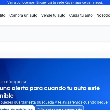
Ven a conocernos. Encuentra tu sede Kavak más cercana
aquí
.
dito
Compra un auto
Vende tu auto
Cuida tu auto
Nosotr
 TU BÚSQUEDA
una alerta para cuando tu auto esté
nible
puedes guardar esta búsqueda y te avisaremos cuando llegue