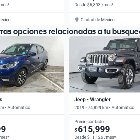
/mes*
Desde $6,893 /mes*
éxico
Ciudad de México
tras opciones relacionadas a tu busque
s
Jeep • Wrangler
km • Automático
2019 • 74,829 km • Automático
Precio contado
99
615,999
$
/mes*
Desde $11,126 /mes*