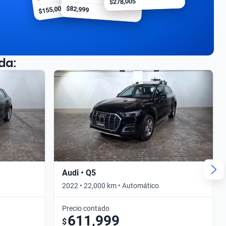
$278,005
$155,000
$82,999
da:
Audi • Q5
2022 • 22,000 km • Automático
Precio contado
611,999
$