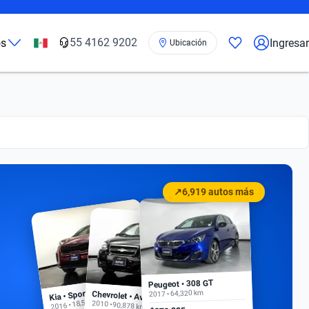
55 4162 9202
os
Ingresar
Ubicación
↗
6,919 autos más
Peugeot • 308 GT
Kia • Sportage EX
2017 • 64,320 km
Chevrolet • Aveo
2016 • 18,500 km
2010 • 90,878 km