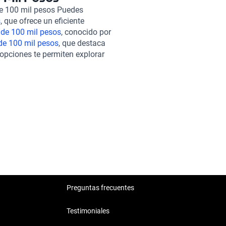
eocupa por ti y garantiza que
de 100 mil pesos Puedes
e más de 240 puntos,
s
, que ofrece un eficiente
os opciones de financiamiento
 de 100 mil pesos
, conocido por
do el proceso de compra es
de 100 mil pesos
, que destaca
ad de contratar una garantía
 opciones te permiten explorar
cios, como el
Nissan Altima
tus necesidades y estilo de vida,
y el
Fiat Uno 2019 de 100 mil
de la calidad y el servicio se
Preguntas frecuentes
Testimoniales