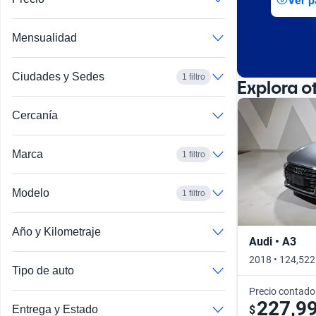
Ver p
Busca por año
Mensualidad
Ciudades y Sedes
1 filtro
Explora o
Cercanía
Marca
1 filtro
Modelo
1 filtro
Año y Kilometraje
Audi • A3
2018 • 124,522
Tipo de auto
Precio contado
227,9
$
Entrega y Estado