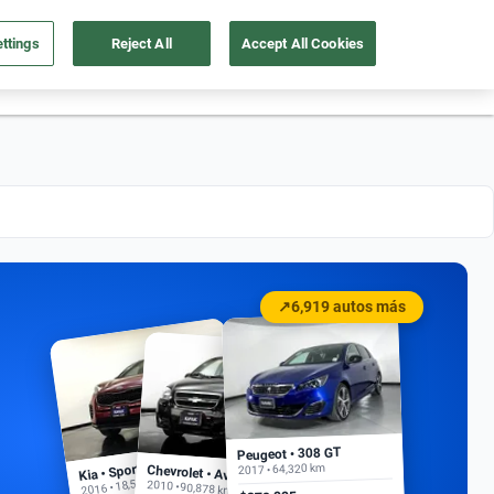
ttings
Reject All
Accept All Cookies
55 4162 9202
os
Ingresar
Ubicación
↗
6,919 autos más
Peugeot • 308 GT
Kia • Sportage EX
2017 • 64,320 km
Chevrolet • Aveo
2016 • 18,500 km
2010 • 90,878 km