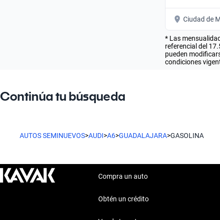
Ciudad de M
* Las mensualidad
referencial del 17
pueden modificarse
condiciones vigent
Continúa tu búsqueda
AUTOS SEMINUEVOS
>
AUDI
>
A6
>
GUADALAJARA
>
GASOLINA
Compra un auto
Obtén un crédito