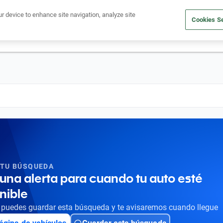
Ven a conocernos. Encuentra tu sede Kavak más cercana
aquí
.
ur device to enhance site navigation, analyze site
Cookies Se
dito
Compra un auto
Vende tu auto
Cuida tu auto
Nosotr
 TU BÚSQUEDA
una alerta para cuando tu auto esté
nible
puedes guardar esta búsqueda y te avisaremos cuando llegue