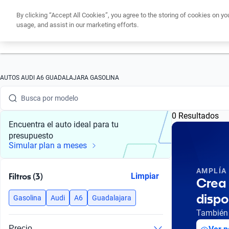
By clicking “Accept All Cookies”, you agree to the storing of cookies on yo
usage, and assist in our marketing efforts.
Obtén un cré
Busca por marca
AUTOS AUDI A6 GUADALAJARA GASOLINA
Busca por modelo
0 Resultados
Busca por versión
Encuentra el auto ideal para tu
presupuesto
Busca por año
Simular plan a meses
Busca por marca
AMPLÍA
Filtros (3)
Limpiar
Crea 
Busca por modelo
dispo
Gasolina
Audi
A6
Guadalajara
Busca por versión
También 
Precio