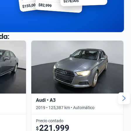
$278,005
$155,000
$82,999
da:
Audi • A3
2019 • 125,387 km • Automático
Precio contado
221,999
$