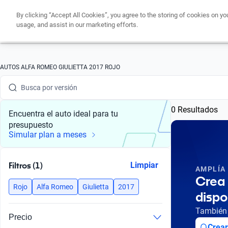
By clicking “Accept All Cookies”, you agree to the storing of cookies on yo
usage, and assist in our marketing efforts.
Busca por marca
Busca por modelo
AUTOS ALFA ROMEO GIULIETTA 2017 ROJO
Busca por versión
0 Resultados
Busca por año
Encuentra el auto ideal para tu
presupuesto
Busca por marca
Simular plan a meses
Busca por modelo
Filtros (1)
Limpiar
AMPLÍA
Busca por versión
Crea 
Rojo
Alfa Romeo
Giulietta
2017
dispo
Busca por año
También 
Precio
Crear