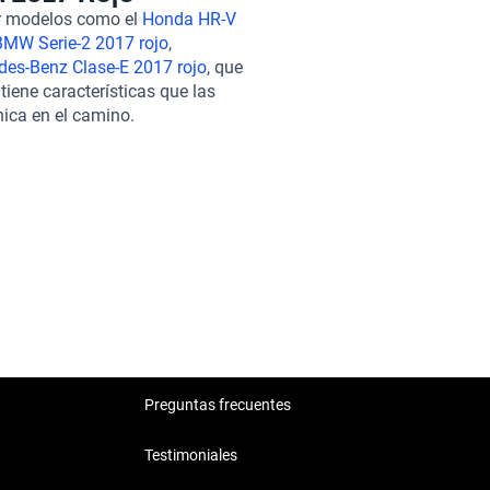
 de parqueo en la parte
ar modelos como el
Honda HR-V
educidos. Con un consumo
BMW Serie-2 2017 rojo
,
ómetros, el Giulietta es una
des-Benz Clase-E 2017 rojo
, que
 elegir un Alfa Romeo Giulietta
iene características que las
a que todos nuestros vehículos
nica en el camino.
emos financiamiento flexible y
sfacción es nuestra prioridad.
n línea, complementada con
. Con Kavak, llevar tu Alfa
Preguntas frecuentes
Testimoniales