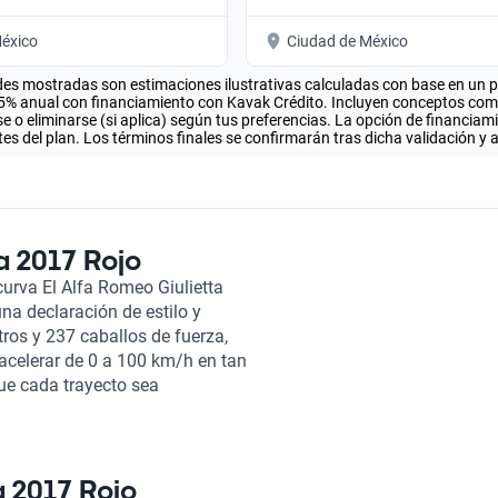
éxico
Ciudad de México
es mostradas son estimaciones ilustrativas calculadas con base en un pla
.5% anual con financiamiento con Kavak Crédito. Incluyen conceptos como 
 o eliminarse (si aplica) según tus preferencias. La opción de financiam
es del plan. Los términos finales se confirmarán tras dicha validación y 
a 2017 Rojo
urva El Alfa Romeo Giulietta
na declaración de estilo y
ros y 237 caballos de fuerza,
acelerar de 0 a 100 km/h en tan
e cada trayecto sea
io de transporte encuentren en
Su diseño elegante y deportivo
nde cinco pasajeros pueden
n techo solar que añade un toque
a 2017 Rojo