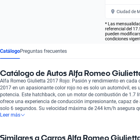
Ciudad de M
* Las mensualidad
referencial del 17
pueden modificarse
condiciones vigent
Catálogo
Preguntas frecuentes
Catálogo de Autos Alfa Romeo Giuliett
Alfa Romeo Giulietta 2017 Rojo: Pasión y rendimiento en cada c
2017 en un apasionante color rojo no es solo un automóvil, es u
potencia. Este hatchback, con un motor de combustión de 1.7 lit
ofrece una experiencia de conducción impresionante, capaz de 
solo 6 segundos. Su velocidad máxima de 244 km/h asegura qu
Leer más
emocionante, haciendo que aquellos que buscan no solo un med
este modelo la combinación perfecta de placer y performance. 
se complementa con un interior que prioriza la comodidad, do
disfrutar de asientos de cuero de alta calidad. Equipado con u
Similares a Carros Alfa Romeo Giuliett