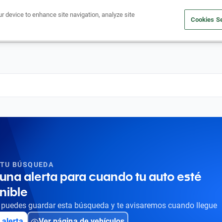
ur device to enhance site navigation, analyze site
Cookies Se
Obtén un crédito
Compra un auto
Vende tu auto
Cuid
 TU BÚSQUEDA
una alerta para cuando tu auto esté
nible
puedes guardar esta búsqueda y te avisaremos cuando llegue
 alerta
Ver página de vehículos