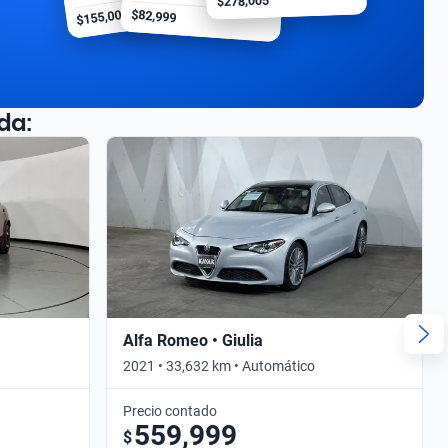
$278,005
$155,000
$82,999
da:
Alfa Romeo • Giulia
2021 • 33,632 km • Automático
Precio contado
559,999
$