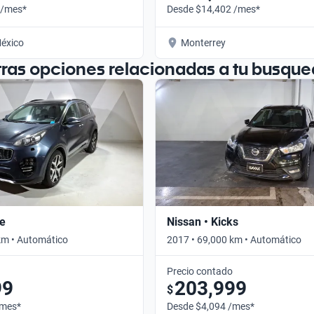
 /mes*
Desde $14,402 /mes*
éxico
Monterrey
tras opciones relacionadas a tu busque
ge
Nissan • Kicks
km • Automático
2017 • 69,000 km • Automático
Precio contado
99
203,999
$
/mes*
Desde $4,094 /mes*