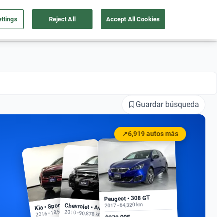
ttings
Reject All
Accept All Cookies
a tu auto
Nosotros
Ingresar
Ubicación
Guardar búsqueda
↗
6,919 autos más
Peugeot • 308 GT
Kia • Sportage EX
2017 • 64,320 km
Chevrolet • Aveo
2016 • 18,500 km
2010 • 90,878 km