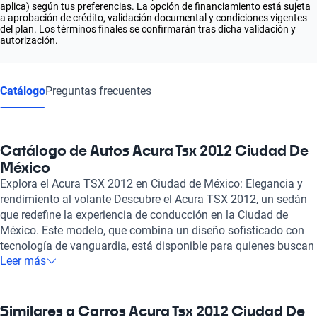
aplica) según tus preferencias. La opción de financiamiento está sujeta
a aprobación de crédito, validación documental y condiciones vigentes
del plan. Los términos finales se confirmarán tras dicha validación y
autorización.
Catálogo
Preguntas frecuentes
Catálogo de Autos Acura Tsx 2012 Ciudad De
México
Explora el Acura TSX 2012 en Ciudad de México: Elegancia y
rendimiento al volante Descubre el Acura TSX 2012, un sedán
que redefine la experiencia de conducción en la Ciudad de
México. Este modelo, que combina un diseño sofisticado con
tecnología de vanguardia, está disponible para quienes buscan
Leer más
un vehículo que no solo cumpla, sino que supere sus
expectativas. Con opciones de motorización que van desde un
motor de 2.4 a uno de 3.5 litros, el Acura TSX ofrece un
rendimiento excepcional de hasta 280 hp, permitiendo un viaje
Similares a Carros Acura Tsx 2012 Ciudad De