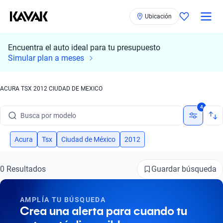
Ubicación
Encuentra el auto ideal para tu presupuesto
Simular plan a meses
ACURA TSX 2012 CIUDAD DE MEXICO
Busca por marca
4
Busca por modelo
Busca por versión
Acura
Tsx
Ciudad de México
2012
Busca por año
Guardar búsqueda
0 Resultados
Busca por marca
AMPLÍA TU BÚSQUEDA
Busca por modelo
Crea una alerta para cuando tu