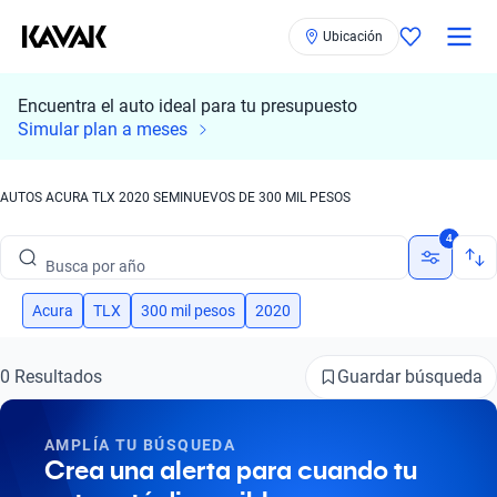
Ubicación
Encuentra el auto ideal para tu presupuesto
Busca por marca
Simular plan a meses
Busca por modelo
AUTOS ACURA TLX 2020 SEMINUEVOS DE 300 MIL PESOS
Busca por versión
4
Busca por año
Busca por marca
Acura
TLX
300 mil pesos
2020
Busca por modelo
Guardar búsqueda
0 Resultados
Busca por versión
AMPLÍA TU BÚSQUEDA
Busca por año
Crea una alerta para cuando tu