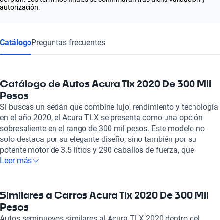
autorización.
Catálogo
Preguntas frecuentes
Catálogo de Autos Acura Tlx 2020 De 300 Mil
Pesos
Si buscas un sedán que combine lujo, rendimiento y tecnología
en el año 2020, el Acura TLX se presenta como una opción
sobresaliente en el rango de 300 mil pesos. Este modelo no
solo destaca por su elegante diseño, sino también por su
potente motor de 3.5 litros y 290 caballos de fuerza, que
Leer más
brindan una experiencia de conducción ágil y emocionante.
Con capacidad para cinco pasajeros y un interior de cuero, el
Acura TLX 2020 asegura comodidad y estilo en cada viaje. Una
de las grandes ventajas de este vehículo es su eficiencia en el
Similares a Carros Acura Tlx 2020 De 300 Mil
consumo de combustible, alcanzando un rendimiento
Pesos
combinado de 6.4 litros cada 100 kilómetros. Además, su
Autos seminuevos similares al Acura TLX 2020 dentro del