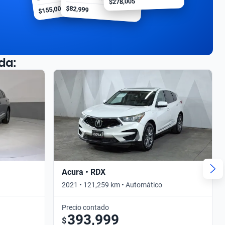
$278,005
$155,000
$82,999
da:
Acura • RDX
2021 • 121,259 km • Automático
Precio contado
393,999
$