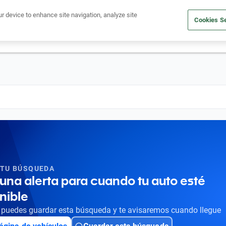
Ven a conocernos. Encuentra tu sede Kavak más cercana
aquí
.
ur device to enhance site navigation, analyze site
Cookies Se
dito
Compra un auto
Vende tu auto
Cuida tu auto
Nosotr
 TU BÚSQUEDA
una alerta para cuando tu auto esté
nible
puedes guardar esta búsqueda y te avisaremos cuando llegue