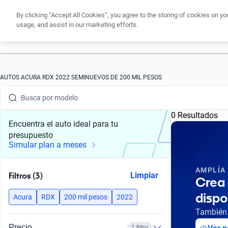
By clicking “Accept All Cookies”, you agree to the storing of cookies on yo
usage, and assist in our marketing efforts.
Obtén un cré
Busca por marca
AUTOS ACURA RDX 2022 SEMINUEVOS DE 200 MIL PESOS
Busca por modelo
0 Resultados
Busca por versión
Encuentra el auto ideal para tu
presupuesto
Busca por año
Simular plan a meses
Busca por marca
AMPLÍA
Filtros (3)
Limpiar
Crea 
Busca por modelo
dispo
Acura
RDX
200 mil pesos
2022
Busca por versión
También 
Precio
1 filtro