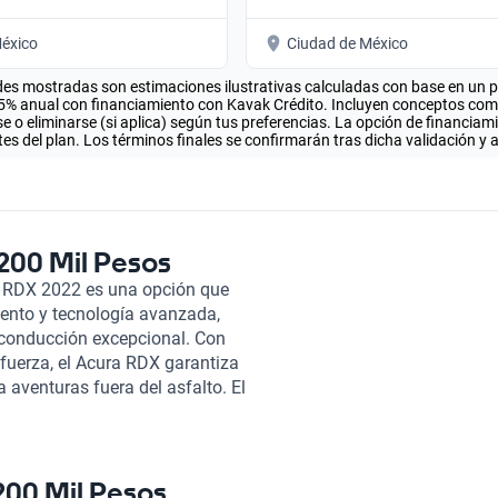
éxico
Ciudad de México
es mostradas son estimaciones ilustrativas calculadas con base en un pla
.5% anual con financiamiento con Kavak Crédito. Incluyen conceptos como 
 o eliminarse (si aplica) según tus preferencias. La opción de financiam
es del plan. Los términos finales se confirmarán tras dicha validación y 
200 Mil Pesos
ra RDX 2022 es una opción que
ento y tecnología avanzada,
 conducción excepcional. Con
 fuerza, el Acura RDX garantiza
 aventuras fuera del asfalto. El
alidad, como los asientos de
ogía de integración móvil,
 conexión con tus dispositivos.
rbags y un sistema de sensores
200 Mil Pesos