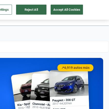
ttings
Reject All
Accept All Cookies
55 4162 9202
os
Ingresar
Ubicación
↗
6,919 autos más
Peugeot • 308 GT
Kia • Sportage EX
2017 • 64,320 km
Chevrolet • Aveo
2016 • 18,500 km
2010 • 90,878 km