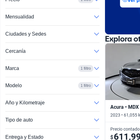
Ver p
Busca por año
Mensualidad
Ciudades y Sedes
Explora o
Cercanía
Marca
1 filtro
Modelo
1 filtro
Año y Kilometraje
Acura • MDX
2023 • 61,055 
Tipo de auto
Precio contado
611,9
$
Entrega y Estado