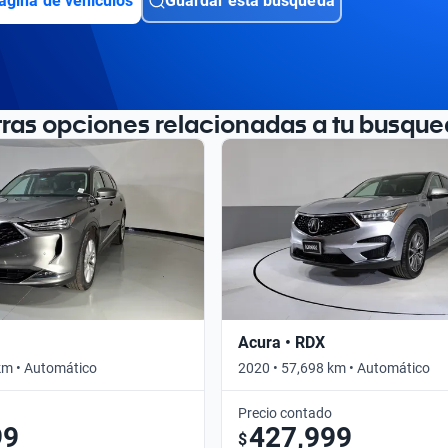
ágina de vehículos
Guardar esta búsqueda
tras opciones relacionadas a tu busque
Acura • RDX
km • Automático
2020 • 57,698 km • Automático
Precio contado
99
427,999
$