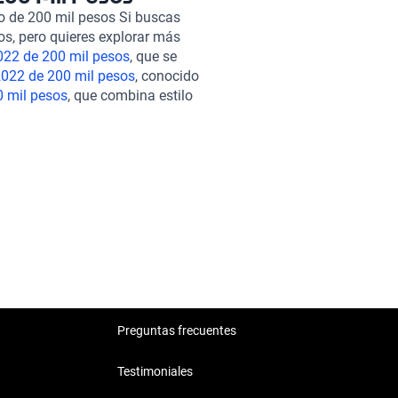
idad en cada viaje. En Kavak,
o de 200 mil pesos Si buscas
 por una rigurosa inspección en
s, pero quieres explorar más
estético. Nuestra experiencia
22 de 200 mil pesos
, que se
nto flexibles y planes de
22 de 200 mil pesos
, conocido
y la opción de contratar una
 mil pesos
, que combina estilo
. Dentro del mismo rango de
es al Acura RDX 2022, dándote
200 mil pesos
, el
Toyota RAV4
. Descubre el Acura RDX 2022
ecesidades con el respaldo que
Preguntas frecuentes
Testimoniales