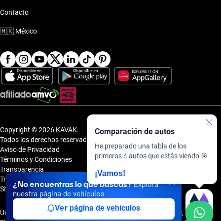
Contacto
🇲🇽
México
Copyright © 2026 KAVAK.
Comparación de autos
Todos los derechos reservados.
He preparado una tabla de los
Aviso de Privacidad
primeros 4 autos que estás viendo 🎯
Términos y Condiciones
Transparencia
¡Vamos!
Transparencia Financiera
¿No encuentras lo que buscas?
Explora
Sitemap
nuestra página de vehículos
Ver página de vehículos
Uvi Tech, S.A.P.I. de C.V., Carretera Amomolulco - Capulhuac, No. 1 Col.