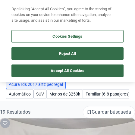
By clicking “Accept All Cookies”, you agree to the storing of
Ubicación
cookies on your device to enhance site navigation, analyze
site usage, and assist in our marketing efforts.
Encuentra el auto ideal para tu presupuesto
Simular plan a meses
Cookies Settings
Busca por marca
Reject All
AUTOS ACURA RDS 2017 ARTZ PEDREGAL
Busca por modelo
1
Busca por versión
Accept All Cookies
Busca por año
Acura rds 2017 artz pedregal
Automático
SUV
Menos de $250k
Familiar (6-8 pasajeros)
Busca por marca
Busca por modelo
Guardar búsqueda
19 Resultados
Busca por versión