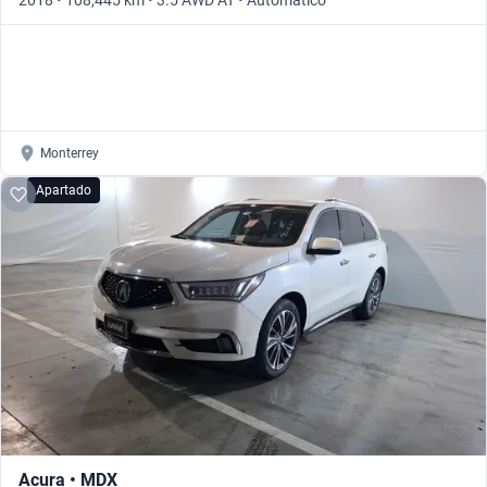
2018 • 108,445 km • 3.5 AWD AT • Automático
Monterrey
Apartado
Acura • MDX