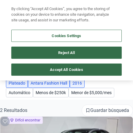
By clicking “Accept All Cookies”, you agree to the storing of
Ubicación
cookies on your device to enhance site navigation, analyze
site usage, and assist in our marketing efforts.
Encuentra el auto ideal para tu presupuesto
Simular plan a meses
Cookies Settings
Reject All
AUTOS 2016 ANTARA FASHION HALL PLATEADO
Busca por marca
3
Busca por modelo
Accept All Cookies
Busca por versión
Plateado
Antara Fashion Hall
2016
Automático
Menos de $250k
Menor de $5,000/mes
Busca por año
Busca por marca
Guardar búsqueda
2 Resultados
Difícil encontrar
Busca por modelo