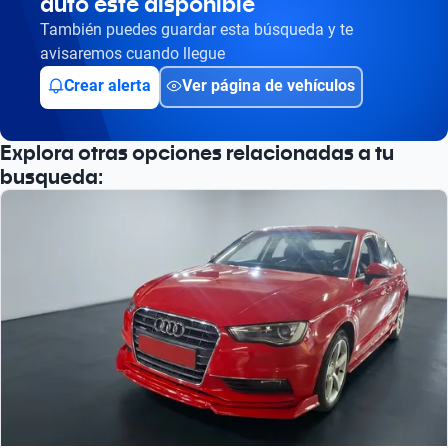
auto esté disponible
Busca por versión
También puedes guardar esta búsqueda y te
Busca por año
avisaremos cuando llegue
Crear alerta
Ver página de vehículos
Explora otras opciones relacionadas a tu
busqueda: