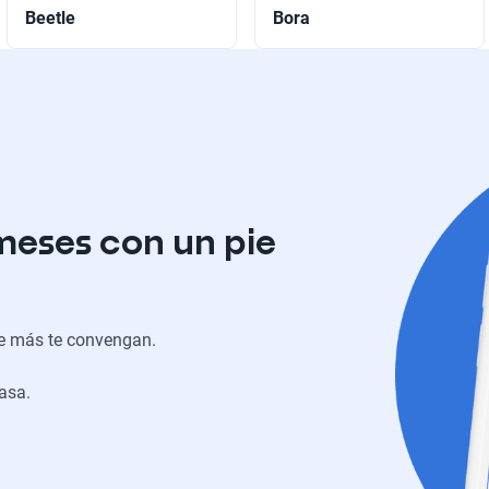
Beetle
Bora
meses con un pie
ue más te convengan.
casa.