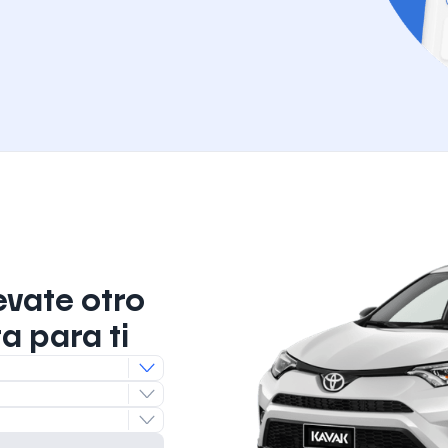
evate otro
a para ti