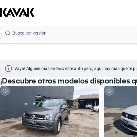
Busca por marca
Busca por modelo
Busca por versión
Busca por año
Busca por marca
¡Vaya! Alguien más se llevó este auto pero, aquí hay más que te p
Busca por modelo
¡Descubre otros modelos disponibles 
Busca por versión
Busca por año