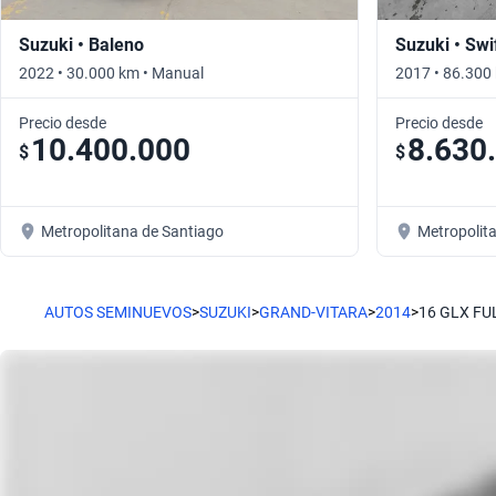
Suzuki • Baleno
Suzuki • Swi
2022 • 30.000 km • Manual
2017 • 86.300
Precio desde
Precio desde
10.400.000
8.630
$
$
Metropolitana de Santiago
Metropolit
AUTOS SEMINUEVOS
>
SUZUKI
>
GRAND-VITARA
>
2014
>
16 GLX FU