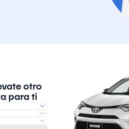
evate otro
a para ti