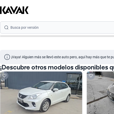
Busca por marca
Busca por modelo
Busca por versión
Busca por año
Busca por marca
¡Vaya! Alguien más se llevó este auto pero, aquí hay más que te p
Busca por modelo
¡Descubre otros modelos disponibles q
Busca por versión
Busca por año