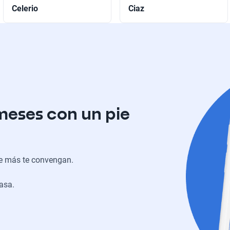
Celerio
Ciaz
meses con un pie
ue más te convengan.
casa.