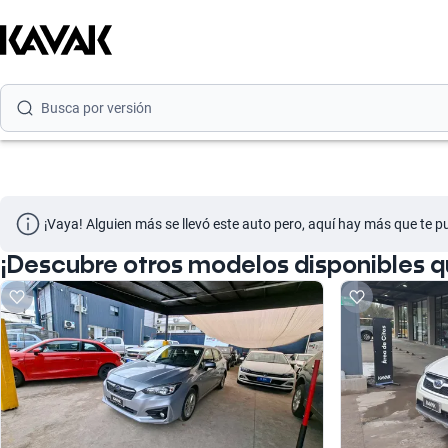
Busca por marca
Busca por modelo
Busca por versión
Busca por año
Busca por marca
¡Vaya! Alguien más se llevó este auto pero, aquí hay más que te p
Busca por modelo
¡Descubre otros modelos disponibles 
Busca por versión
Busca por año