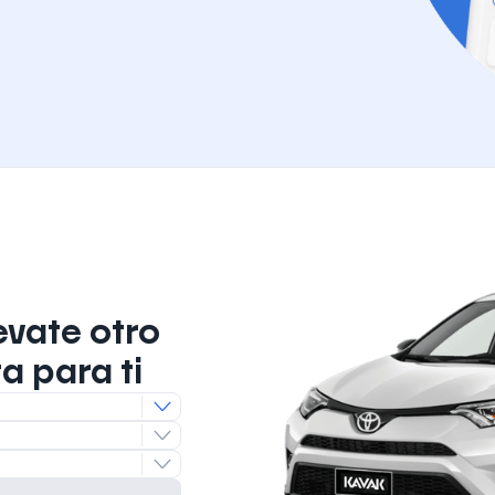
evate otro
a para ti