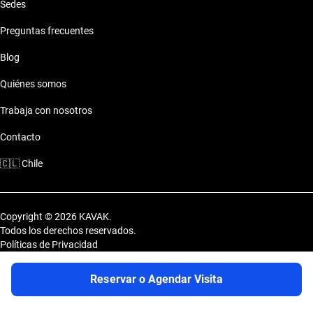
Sedes
Preguntas frecuentes
Blog
Quiénes somos
Trabaja con nosotros
Contacto
🇨🇱
Chile
Copyright © 2026 KAVAK.
Todos los derechos reservados.
Políticas de Privacidad
Términos y Condiciones
Sitemap
Reservar o Agendar Visita
Uvi Tech Chile SpA. Av. Marathón 3812, comuna de Macul, Región
Metropolitana, Chile.