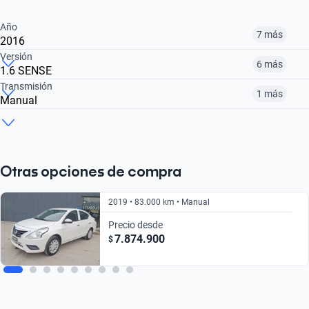
Año
7 más
2016
Versión
6 más
1.6 SENSE
2016
2018
2019
Transmisión
1 más
Manual
1.6 ADVANCE MT
1.6 VDRIVE MT
1.6 SENSE MT
$7.227.900
$7.349.900
$7.874.900
Manual
Automático
$11.990.000
$8.790.000
$9.190.000
$11.990.000
$13.545.900
Otras opciones de compra
2019 • 83.000 km • Manual
Precio desde
7.874.900
$