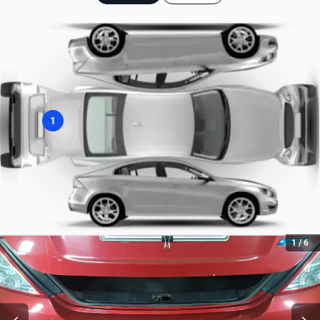
Tipo de motor
Combustión
Combustible
Gasolina
1
1
/
6