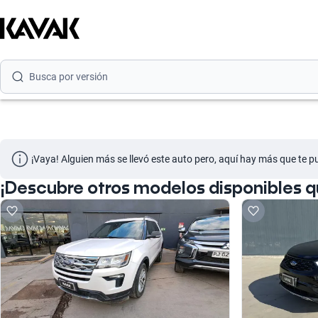
Busca por marca
Busca por modelo
Busca por versión
Busca por año
Busca por marca
¡Vaya! Alguien más se llevó este auto pero, aquí hay más que te p
Busca por modelo
¡Descubre otros modelos disponibles q
Busca por versión
Busca por año