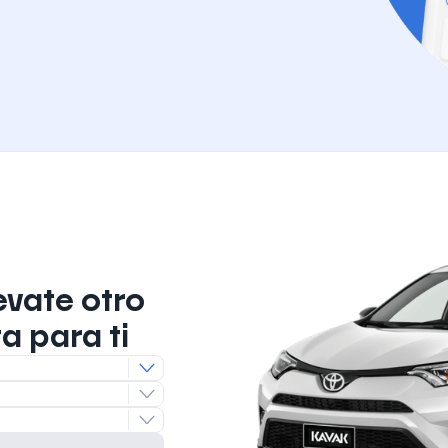
evate otro
a para ti