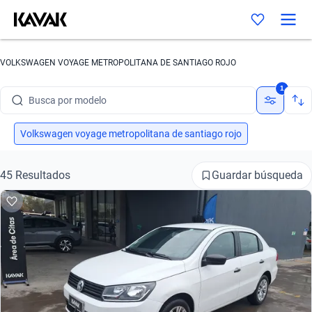
Busca por marca
VOLKSWAGEN VOYAGE METROPOLITANA DE SANTIAGO ROJO
Busca por modelo
1
Busca por versión
Busca por año
Volkswagen voyage metropolitana de santiago rojo
Busca por marca
Guardar búsqueda
45 Resultados
Busca por modelo
Busca por versión
Busca por año