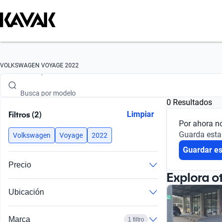
Busca por marca
VOLKSWAGEN VOYAGE 2022
Busca por modelo
0 Resultados
Busca por versión
Filtros (2)
Limpiar
Por ahora n
Busca por año
Guarda esta
Volkswagen
Voyage
2022
Guardar e
Busca por marca
Precio
Busca por modelo
Explora o
Ubicación
Busca por versión
Busca por año
Marca
1 filtro