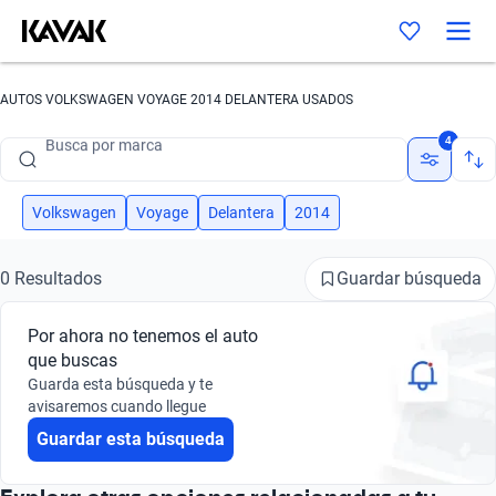
AUTOS VOLKSWAGEN VOYAGE 2014 DELANTERA USADOS
Busca por marca
4
Busca por modelo
Busca por versión
Volkswagen
Voyage
Delantera
2014
Busca por año
Guardar búsqueda
0 Resultados
Busca por marca
Por ahora no tenemos el auto
Busca por modelo
que buscas
Guarda esta búsqueda y te
Busca por versión
avisaremos cuando llegue
Guardar esta búsqueda
Busca por año