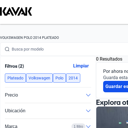
Busca por marca
VOLKSWAGEN POLO 2014 PLATEADO
Busca por modelo
0 Resultados
Busca por versión
Filtros (2)
Limpiar
Por ahora n
Busca por año
Guarda esta
Plateado
Volkswagen
Polo
2014
Guardar e
Busca por marca
Precio
Busca por modelo
Explora o
Ubicación
Busca por versión
Busca por año
Marca
1 filtro