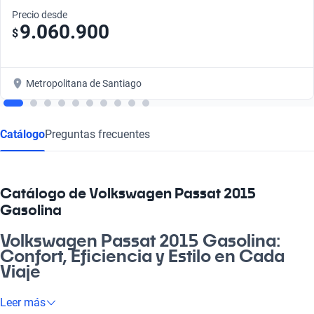
Precio desde
9.060.900
$
Metropolitana de Santiago
Catálogo
Preguntas frecuentes
Catálogo de Volkswagen Passat 2015
Gasolina
Volkswagen Passat 2015 Gasolina:
Confort, Eficiencia y Estilo en Cada
Viaje
Si buscas un auto que combine eficiencia y confort, el
Leer más