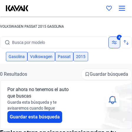
VOLKSWAGEN PASSAT 2015 GASOLINA
Busca por marca
4
Busca por modelo
Busca por versión
Gasolina
Volkswagen
Passat
2015
Busca por año
Guardar búsqueda
0 Resultados
Busca por marca
Por ahora no tenemos el auto
Busca por modelo
que buscas
Guarda esta búsqueda y te
Busca por versión
avisaremos cuando llegue
Guardar esta búsqueda
Busca por año