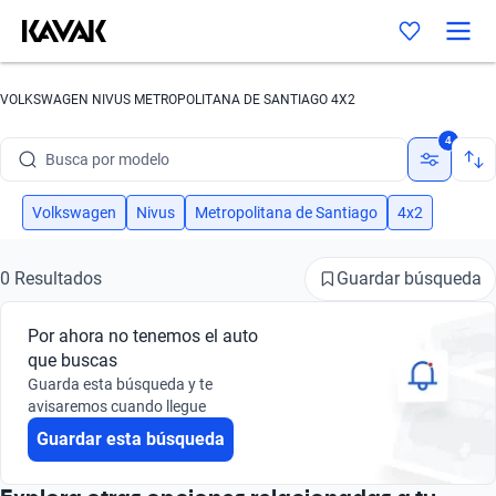
VOLKSWAGEN NIVUS METROPOLITANA DE SANTIAGO 4X2
Busca por marca
4
Busca por modelo
Busca por versión
Volkswagen
Nivus
Metropolitana de Santiago
4x2
Busca por año
Guardar búsqueda
0 Resultados
Busca por marca
Por ahora no tenemos el auto
Busca por modelo
que buscas
Guarda esta búsqueda y te
Busca por versión
avisaremos cuando llegue
Guardar esta búsqueda
Busca por año