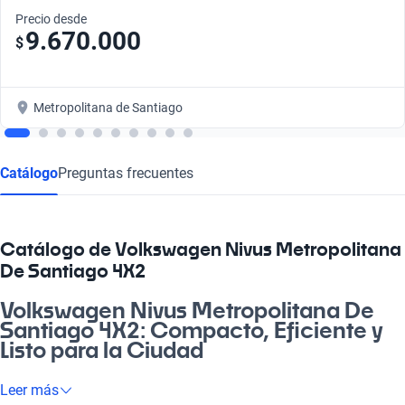
Precio desde
9.670.000
$
Metropolitana de Santiago
Catálogo
Preguntas frecuentes
Catálogo de Volkswagen Nivus Metropolitana
De Santiago 4X2
Volkswagen Nivus Metropolitana De
Santiago 4X2: Compacto, Eficiente y
Listo para la Ciudad
¿Cachai la libertad de moverte por Santiago con estilo? El
Leer más