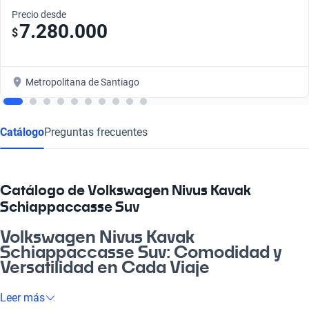
Precio desde
7.280.000
$
Metropolitana de Santiago
Catálogo
Preguntas frecuentes
Catálogo de Volkswagen Nivus Kavak
Schiappaccasse Suv
Volkswagen Nivus Kavak
Schiappaccasse Suv: Comodidad y
Versatilidad en Cada Viaje
¿Cachai? El Volkswagen Nivus Kavak Schiappaccasse Suv es
Leer más