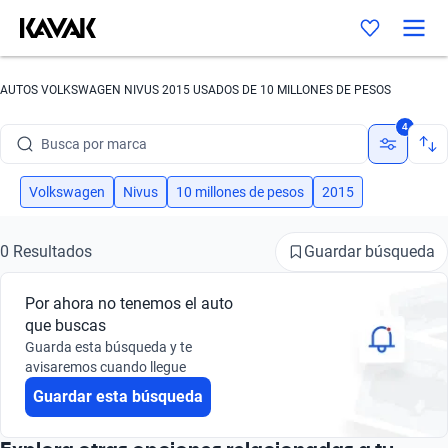
AUTOS VOLKSWAGEN NIVUS 2015 USADOS DE 10 MILLONES DE PESOS
4
Busca por marca
Busca por modelo
Volkswagen
Nivus
10 millones de pesos
2015
Busca por versión
Guardar búsqueda
0 Resultados
Busca por año
Por ahora no tenemos el auto
Busca por marca
que buscas
Guarda esta búsqueda y te
Busca por modelo
avisaremos cuando llegue
Guardar esta búsqueda
Busca por versión