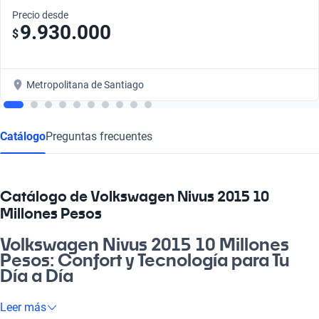
Precio desde
9.930.000
$
Metropolitana de Santiago
Catálogo
Preguntas frecuentes
Catálogo de Volkswagen Nivus 2015 10
Millones Pesos
Volkswagen Nivus 2015 10 Millones
Pesos: Confort y Tecnología para Tu
Día a Día
Si buscas un auto que combine estilo y funcionalidad, el
Leer más