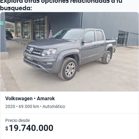
Explora otras opciones relacionadas a tu
Busca por año
busqueda:
Volkswagen • Amarok
2020 • 69.000 km • Automático
Precio desde
19.740.000
$