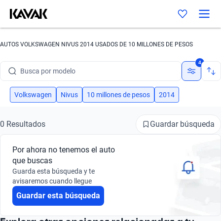
AUTOS VOLKSWAGEN NIVUS 2014 USADOS DE 10 MILLONES DE PESOS
Busca por marca
4
Busca por modelo
Busca por versión
Volkswagen
Nivus
10 millones de pesos
2014
Busca por año
Guardar búsqueda
0 Resultados
Busca por marca
Por ahora no tenemos el auto
Busca por modelo
que buscas
Guarda esta búsqueda y te
Busca por versión
avisaremos cuando llegue
Guardar esta búsqueda
Busca por año