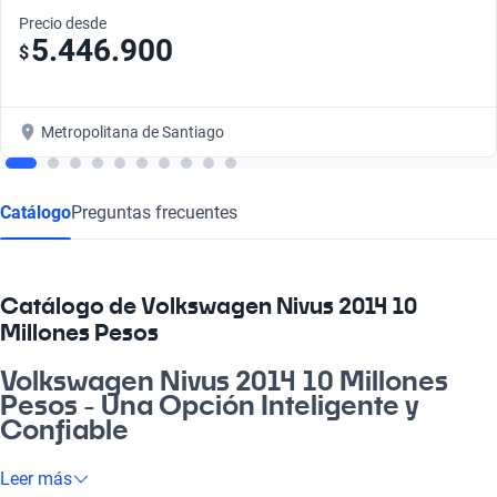
Precio desde
5.446.900
$
Metropolitana de Santiago
Catálogo
Preguntas frecuentes
Catálogo de Volkswagen Nivus 2014 10
Millones Pesos
Volkswagen Nivus 2014 10 Millones
Pesos - Una Opción Inteligente y
Confiable
Si buscas un auto que complemente tu estilo de vida en cada
Leer más