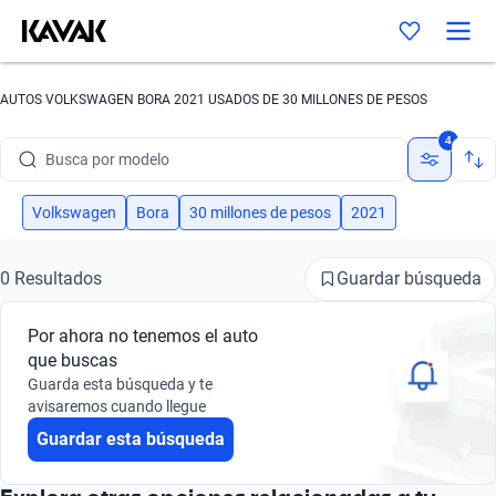
AUTOS VOLKSWAGEN BORA 2021 USADOS DE 30 MILLONES DE PESOS
Busca por marca
4
Busca por modelo
Busca por versión
Volkswagen
Bora
30 millones de pesos
2021
Busca por año
Guardar búsqueda
0 Resultados
Busca por marca
Por ahora no tenemos el auto
Busca por modelo
que buscas
Guarda esta búsqueda y te
Busca por versión
avisaremos cuando llegue
Guardar esta búsqueda
Busca por año