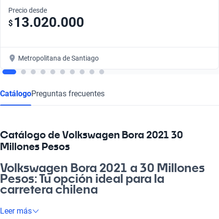
Precio desde
13.020.000
$
Metropolitana de Santiago
Catálogo
Preguntas frecuentes
Catálogo de Volkswagen Bora 2021 30
Millones Pesos
Volkswagen Bora 2021 a 30 Millones
Pesos: Tu opción ideal para la
carretera chilena
Si buscas un vehículo que te acompañe en cada aventura, el
Leer más