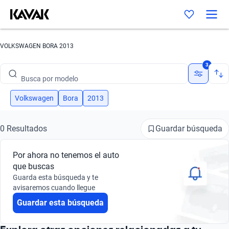
VOLKSWAGEN BORA 2013
Busca por marca
3
Busca por modelo
Busca por versión
Volkswagen
Bora
2013
Busca por año
Guardar búsqueda
0 Resultados
Busca por marca
Por ahora no tenemos el auto
Busca por modelo
que buscas
Guarda esta búsqueda y te
Busca por versión
avisaremos cuando llegue
Guardar esta búsqueda
Busca por año