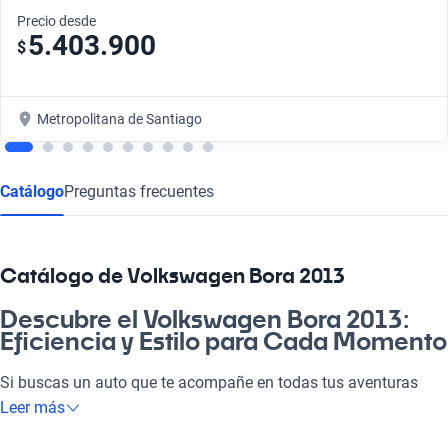
Precio desde
5.403.900
$
Metropolitana de Santiago
Catálogo
Preguntas frecuentes
Catálogo de Volkswagen Bora 2013
Descubre el Volkswagen Bora 2013:
Eficiencia y Estilo para Cada Momento
Si buscas un auto que te acompañe en todas tus aventuras
diarias, el Volkswagen Bora 2013 es la respuesta. Con su motor
Leer más
eficiente y diseño atractivo, es la máquina perfecta para el día a