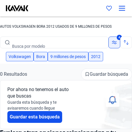
AUTOS VOLKSWAGEN BORA 2012 USADOS DE 9 MILLONES DE PESOS
Busca por marca
4
Busca por modelo
Busca por versión
Volkswagen
Bora
9 millones de pesos
2012
Busca por año
Guardar búsqueda
0 Resultados
Busca por marca
Por ahora no tenemos el auto
Busca por modelo
que buscas
Guarda esta búsqueda y te
Busca por versión
avisaremos cuando llegue
Guardar esta búsqueda
Busca por año