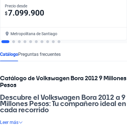
Precio desde
7.099.900
$
Metropolitana de Santiago
Catálogo
Preguntas frecuentes
Catálogo de Volkswagen Bora 2012 9 Millones
Pesos
Descubre el Volkswagen Bora 2012 a 9
Millones Pesos: Tu compañero ideal en
cada recorrido
Si buscas un auto que te acompañe en cada aventura, el
Leer más